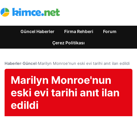
Güncel Haberler
Firma Rehberi
Forum
Çerez Politikası
Haberler
›
Güncel
›
Marilyn Monroe'nun eski evi tarihi anıt ilan edildi
Marilyn Monroe'nun
eski evi tarihi anıt ilan
edildi