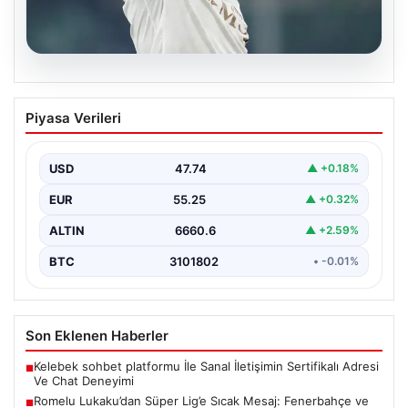
07.08.2026
Romelu Lukaku’dan Süper Lig’e Sıcak
Piyasa Verileri
Mesaj: Fenerbahçe ve Beşiktaş’a Teklif
Sunuldu
USD
47.74
▲ +0.18%
Avrupa’nın önemli golcülerinden Romelu Lukaku’nun
ismi, son günlerde yeniden Süper Lig gündeminde öne
EUR
55.25
▲ +0.32%
çıkıyor.…
ALTIN
6660.6
▲ +2.59%
BTC
3101802
• -0.01%
Son Eklenen Haberler
Kelebek sohbet platformu İle Sanal İletişimin Sertifikalı Adresi
■
Ve Chat Deneyimi
Romelu Lukaku’dan Süper Lig’e Sıcak Mesaj: Fenerbahçe ve
■