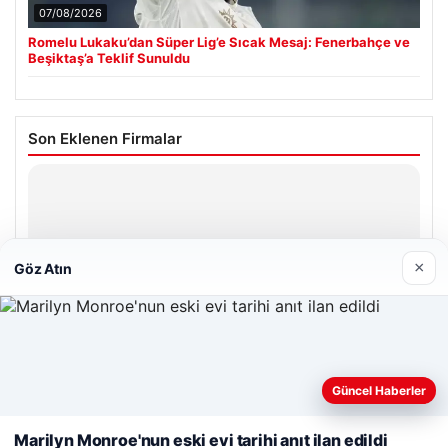
07/08/2026
Romelu Lukaku’dan Süper Lig’e Sıcak Mesaj: Fenerbahçe ve
Beşiktaş’a Teklif Sunuldu
Son Eklenen Firmalar
Hastaş Beton
26/05/2026
×
Göz Atın
© 2026 Kimce – Güncel Haberler
Web sitemizi nasıl kullandığınızı daha iyi anlayabilmek,
Güncel Haberler
malta work and study
|
lemagrup.com.tr
deneyiminizi kişiselleştirmek ve geliştirmek amacıyla çerezler
cio
kullanıyoruz.
Çerez Politikamız
Marilyn Monroe'nun eski evi tarihi anıt ilan edildi