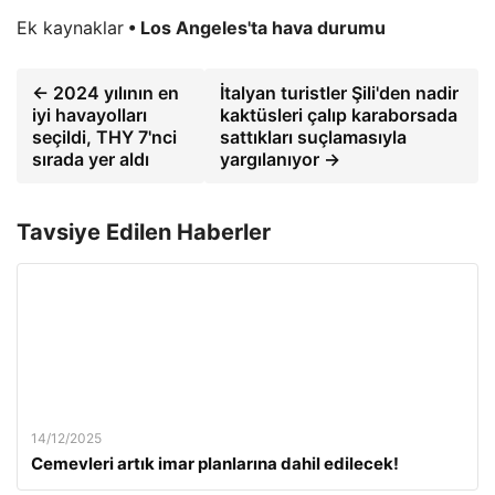
Ek kaynaklar
• Los Angeles'ta hava durumu
← 2024 yılının en
İtalyan turistler Şili'den nadir
iyi havayolları
kaktüsleri çalıp karaborsada
seçildi, THY 7'nci
sattıkları suçlamasıyla
sırada yer aldı
yargılanıyor →
Tavsiye Edilen Haberler
14/12/2025
Cemevleri artık imar planlarına dahil edilecek!