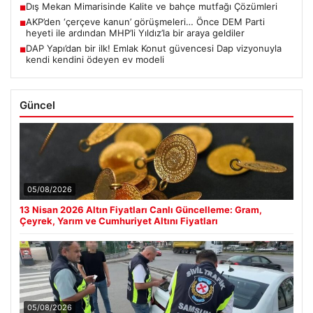
Dış Mekan Mimarisinde Kalite ve bahçe mutfağı Çözümleri
■
AKP’den ‘çerçeve kanun’ görüşmeleri… Önce DEM Parti
■
heyeti ile ardından MHP’li Yıldız’la bir araya geldiler
DAP Yapı’dan bir ilk! Emlak Konut güvencesi Dap vizyonuyla
■
kendi kendini ödeyen ev modeli
Güncel
05/08/2026
13 Nisan 2026 Altın Fiyatları Canlı Güncelleme: Gram,
Çeyrek, Yarım ve Cumhuriyet Altını Fiyatları
05/08/2026