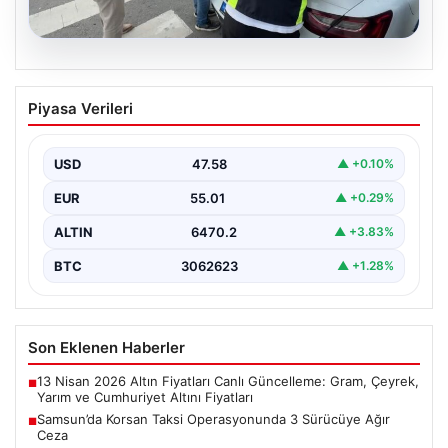
05.08.2026
Samsun’da Korsan Taksi
Piyasa Verileri
Operasyonunda 3 Sürücüye Ağır Ceza
Samsun’da faaliyet gösteren korsan taksilere karşı
yürütülen denetimler kapsamında, üç sürücüye toplam
USD
47.58
▲ +0.10%
300 bin…
EUR
55.01
▲ +0.29%
ALTIN
6470.2
▲ +3.83%
BTC
3062623
▲ +1.28%
Son Eklenen Haberler
13 Nisan 2026 Altın Fiyatları Canlı Güncelleme: Gram, Çeyrek,
■
Yarım ve Cumhuriyet Altını Fiyatları
Samsun’da Korsan Taksi Operasyonunda 3 Sürücüye Ağır
■
Ceza