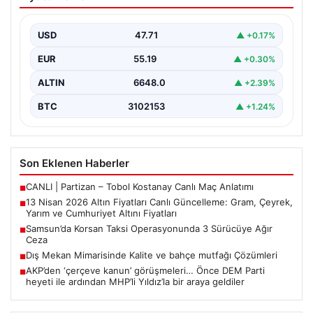
Güncelleme: Gram, Çeyrek, Yarım ve
Cumhuriyet Altını Fiyatları
USD
47.71
▲ +0.17%
Altın piyasalarda hafta başında tansiyon yükseldi. ABD
ile İran arasında yürütülen barış görüşmelerinden
EUR
55.19
▲ +0.30%
beklenen…
ALTIN
6648.0
▲ +2.39%
BTC
3102153
▲ +1.24%
Son Eklenen Haberler
CANLI | Partizan – Tobol Kostanay Canlı Maç Anlatımı
■
13 Nisan 2026 Altın Fiyatları Canlı Güncelleme: Gram, Çeyrek,
■
Yarım ve Cumhuriyet Altını Fiyatları
Samsun’da Korsan Taksi Operasyonunda 3 Sürücüye Ağır
■
Ceza
Dış Mekan Mimarisinde Kalite ve bahçe mutfağı Çözümleri
■
AKP’den ‘çerçeve kanun’ görüşmeleri… Önce DEM Parti
■
heyeti ile ardından MHP’li Yıldız’la bir araya geldiler