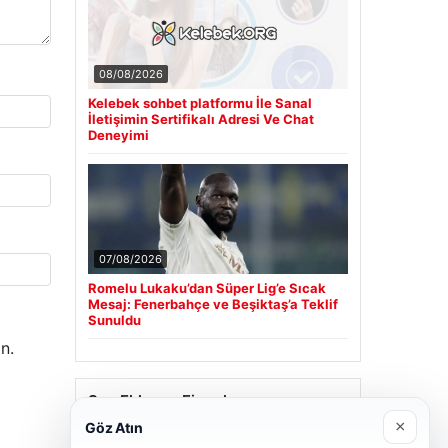
08/08/2026
Kelebek sohbet platformu İle Sanal
İletişimin Sertifikalı Adresi Ve Chat
Deneyimi
07/08/2026
Romelu Lukaku’dan Süper Lig’e Sıcak
Mesaj: Fenerbahçe ve Beşiktaş’a Teklif
Sunuldu
n.
Son Eklenen Firmalar
×
Göz Atın