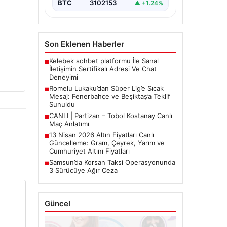
gündeminde öne çıkıyor.…
BTC
3102153
▲ +1.24%
Son Eklenen Haberler
Kelebek sohbet platformu İle Sanal
■
İletişimin Sertifikalı Adresi Ve Chat
Deneyimi
Romelu Lukaku’dan Süper Lig’e Sıcak
■
Mesaj: Fenerbahçe ve Beşiktaş’a Teklif
Sunuldu
CANLI | Partizan – Tobol Kostanay Canlı
■
Maç Anlatımı
13 Nisan 2026 Altın Fiyatları Canlı
■
Güncelleme: Gram, Çeyrek, Yarım ve
Cumhuriyet Altını Fiyatları
Samsun’da Korsan Taksi Operasyonunda
■
3 Sürücüye Ağır Ceza
Güncel