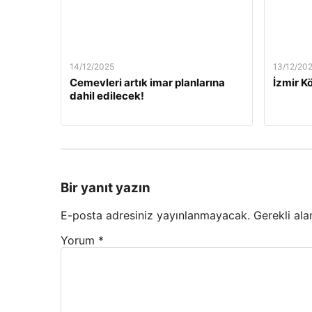
14/12/2025
13/12/20
Cemevleri artık imar planlarına
İzmir Kö
dahil edilecek!
Bir yanıt yazın
E-posta adresiniz yayınlanmayacak.
Gerekli ala
Yorum
*