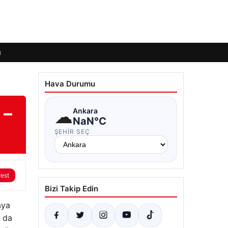
ı
Hava Durumu
 –
☁
Ankara
NaN°C
ŞEHIR SEÇ
rest
Bizi Takip Edin
aya
g da