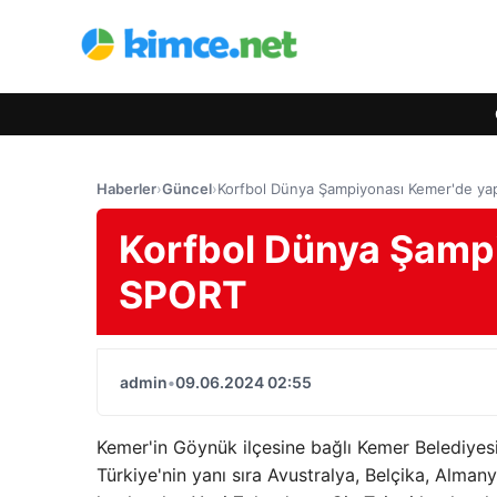
Haberler
›
Güncel
›
Korfbol Dünya Şampiyonası Kemer'de ya
Korfbol Dünya Şampi
SPORT
admin
•
09.06.2024 02:55
Kemer'in Göynük ilçesine bağlı Kemer Belediy
Türkiye'nin yanı sıra Avustralya, Belçika, Alma