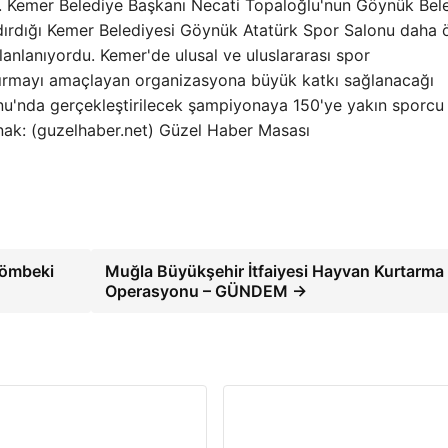
ak. Kemer Belediye Başkanı Necati Topaloğlu'nun Göynük Bel
ırdığı Kemer Belediyesi Göynük Atatürk Spor Salonu daha 
planlanıyordu. Kemer'de ulusal ve uluslararası spor
dırmayı amaçlayan organizasyona büyük katkı sağlanacağı
onu'nda gerçekleştirilecek şampiyonaya 150'ye yakın sporcu
ynak: (guzelhaber.net) Güzel Haber Masası
Sömbeki
Muğla Büyükşehir İtfaiyesi Hayvan Kurtarma
Operasyonu – GÜNDEM →