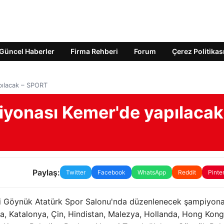
Güncel Haberler
Firma Rehberi
Forum
Çerez Politikas
pılacak – SPORT
yonası Kemer'de yapılacak
Paylaş:
Twitter
Facebook
WhatsApp
Reddit
Pinte
esi Göynük Atatürk Spor Salonu'nda düzenlenecek şampiyon
nya, Katalonya, Çin, Hindistan, Malezya, Hollanda, Hong Kon