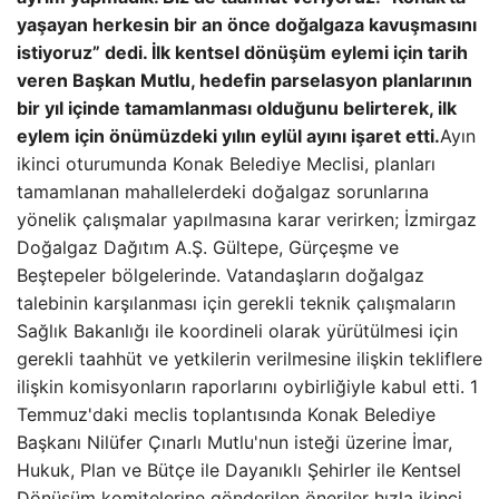
yaşayan herkesin bir an önce doğalgaza kavuşmasını
istiyoruz” dedi. İlk kentsel dönüşüm eylemi için tarih
veren Başkan Mutlu, hedefin parselasyon planlarının
bir yıl içinde tamamlanması olduğunu belirterek, ilk
eylem için önümüzdeki yılın eylül ayını işaret etti.
Ayın
ikinci oturumunda Konak Belediye Meclisi, planları
tamamlanan mahallelerdeki doğalgaz sorunlarına
yönelik çalışmalar yapılmasına karar verirken; İzmirgaz
Doğalgaz Dağıtım A.Ş. Gültepe, Gürçeşme ve
Beştepeler bölgelerinde. Vatandaşların doğalgaz
talebinin karşılanması için gerekli teknik çalışmaların
Sağlık Bakanlığı ile koordineli olarak yürütülmesi için
gerekli taahhüt ve yetkilerin verilmesine ilişkin tekliflere
ilişkin komisyonların raporlarını oybirliğiyle kabul etti. 1
Temmuz'daki meclis toplantısında Konak Belediye
Başkanı Nilüfer Çınarlı Mutlu'nun isteği üzerine İmar,
Hukuk, Plan ve Bütçe ile Dayanıklı Şehirler ile Kentsel
Dönüşüm komitelerine gönderilen öneriler hızla ikinci