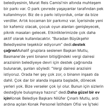
belediyesinin, Murat Reis Camisi'nin altında muhteşem
bir parkı var. O park çevrede yaşayanlar tarafından pek
kullanılmıyor. Biz de o parkı istiyorduk, onlar da bize
verdiler. Artık kocaman bir parkımız var. İçerisinde yeni
bir kafemiz olacak, çocuk oyun alanları genişleyecek,
piknik masaları gelecek. Etkinliklerimizde çok daha
aktif olarak kullanılacaktır. “Buradan Büyükşehir
Belediyesine teşekkür ediyorum” dedi.
destek
çağrısı
Muhalif gruplara seslenen Başkan Mutlu,
Basmane'de yeni binanın bitişiğindeki vergi dairesi
arazisinin belediyeye devri için destek çağrısında
bulunarak, şunları söyledi: “Vergi dairesi arazisini
istiyoruz. Orada her şey çok zor, o binanın inşaatı da
dahil. Çok dar bir alanda inşaata başladık, dönecek
yerleri yok. Bize verseler çok iyi olur. Bunun için sizlerin
desteğiyle buluşmaya hazırız” dedi.
Daha güzel bir ev
için
Konak Belediye Başkanı Nilüfer Çınarlı Mutlu, ardı
ardına açılan Konak Personel İstihdam Ofisi ve İş'teki