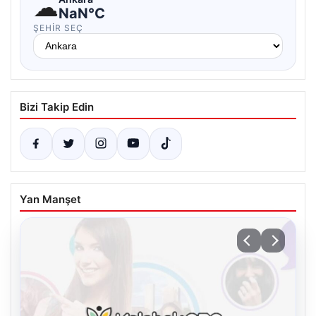
☁
NaN°C
ŞEHIR SEÇ
Bizi Takip Edin
Yan Manşet