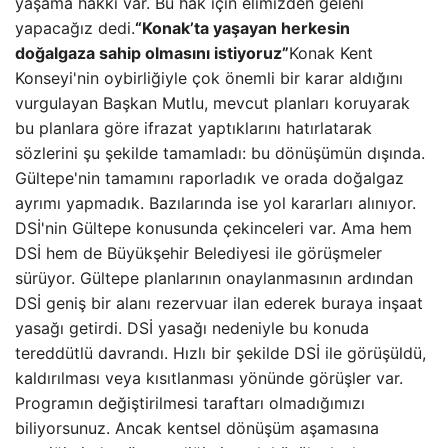
yaşama hakkı var. Bu hak için elimizden geleni
yapacağız dedi.
“Konak’ta yaşayan herkesin
doğalgaza sahip olmasını istiyoruz”
Konak Kent
Konseyi'nin oybirliğiyle çok önemli bir karar aldığını
vurgulayan Başkan Mutlu, mevcut planları koruyarak
bu planlara göre ifrazat yaptıklarını hatırlatarak
sözlerini şu şekilde tamamladı: bu dönüşümün dışında.
Gültepe'nin tamamını raporladık ve orada doğalgaz
ayrımı yapmadık. Bazılarında ise yol kararları alınıyor.
DSİ'nin Gültepe konusunda çekinceleri var. Ama hem
DSİ hem de Büyükşehir Belediyesi ile görüşmeler
sürüyor. Gültepe planlarının onaylanmasının ardından
DSİ geniş bir alanı rezervuar ilan ederek buraya inşaat
yasağı getirdi. DSİ yasağı nedeniyle bu konuda
tereddütlü davrandı. Hızlı bir şekilde DSİ ile görüşüldü,
kaldırılması veya kısıtlanması yönünde görüşler var.
Programın değiştirilmesi taraftarı olmadığımızı
biliyorsunuz. Ancak kentsel dönüşüm aşamasına