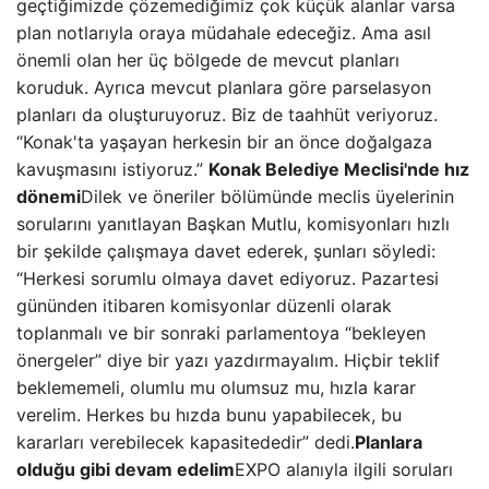
geçtiğimizde çözemediğimiz çok küçük alanlar varsa
plan notlarıyla oraya müdahale edeceğiz. Ama asıl
önemli olan her üç bölgede de mevcut planları
koruduk. Ayrıca mevcut planlara göre parselasyon
planları da oluşturuyoruz. Biz de taahhüt veriyoruz.
“Konak'ta yaşayan herkesin bir an önce doğalgaza
kavuşmasını istiyoruz.”
Konak Belediye Meclisi'nde hız
dönemi
Dilek ve öneriler bölümünde meclis üyelerinin
sorularını yanıtlayan Başkan Mutlu, komisyonları hızlı
bir şekilde çalışmaya davet ederek, şunları söyledi:
“Herkesi sorumlu olmaya davet ediyoruz. Pazartesi
gününden itibaren komisyonlar düzenli olarak
toplanmalı ve bir sonraki parlamentoya “bekleyen
önergeler” diye bir yazı yazdırmayalım. Hiçbir teklif
beklememeli, olumlu mu olumsuz mu, hızla karar
verelim. Herkes bu hızda bunu yapabilecek, bu
kararları verebilecek kapasitededir” dedi.
Planlara
olduğu gibi devam edelim
EXPO alanıyla ilgili soruları