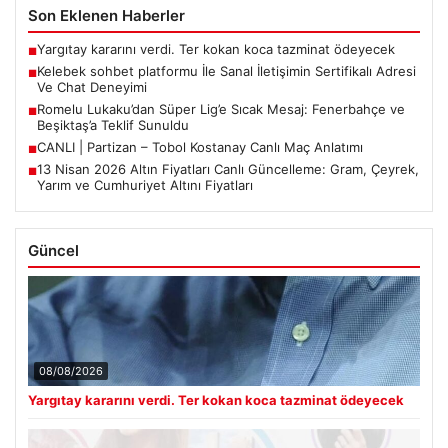
Son Eklenen Haberler
Yargıtay kararını verdi. Ter kokan koca tazminat ödeyecek
■
Kelebek sohbet platformu İle Sanal İletişimin Sertifikalı Adresi
■
Ve Chat Deneyimi
Romelu Lukaku’dan Süper Lig’e Sıcak Mesaj: Fenerbahçe ve
■
Beşiktaş’a Teklif Sunuldu
CANLI | Partizan – Tobol Kostanay Canlı Maç Anlatımı
■
13 Nisan 2026 Altın Fiyatları Canlı Güncelleme: Gram, Çeyrek,
■
Yarım ve Cumhuriyet Altını Fiyatları
Güncel
08/08/2026
Yargıtay kararını verdi. Ter kokan koca tazminat ödeyecek