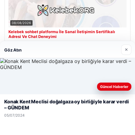
08/08/2026
Kelebek sohbet platformu İle Sanal İletişimin Sertifikalı
Adresi Ve Chat Deneyimi
×
Göz Atın
Son Eklenen Firmalar
Hastaş Beton
26/05/2026
Güncel Haberler
Web sitemizi nasıl kullandığınızı daha iyi anlayabilmek,
deneyiminizi kişiselleştirmek ve geliştirmek amacıyla çerezler
Konak Kent Meclisi doğalgaza oy birliğiyle karar verdi
kullanıyoruz.
Çerez Politikamız
– GÜNDEM
Reddet
Kabul Et
05/07/2024
© 2026 Kimce – Güncel Haberler