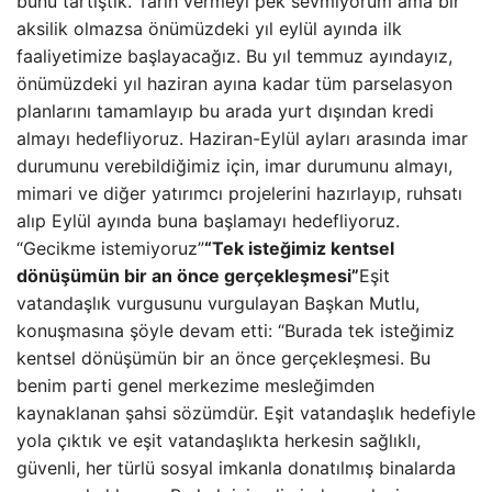
bunu tartıştık. Tarih vermeyi pek sevmiyorum ama bir
aksilik olmazsa önümüzdeki yıl eylül ayında ilk
faaliyetimize başlayacağız. Bu yıl temmuz ayındayız,
önümüzdeki yıl haziran ayına kadar tüm parselasyon
planlarını tamamlayıp bu arada yurt dışından kredi
almayı hedefliyoruz. Haziran-Eylül ayları arasında imar
durumunu verebildiğimiz için, imar durumunu almayı,
mimari ve diğer yatırımcı projelerini hazırlayıp, ruhsatı
alıp Eylül ayında buna başlamayı hedefliyoruz.
“Gecikme istemiyoruz”
“Tek isteğimiz kentsel
dönüşümün bir an önce gerçekleşmesi”
Eşit
vatandaşlık vurgusunu vurgulayan Başkan Mutlu,
konuşmasına şöyle devam etti: “Burada tek isteğimiz
kentsel dönüşümün bir an önce gerçekleşmesi. Bu
benim parti genel merkezime mesleğimden
kaynaklanan şahsi sözümdür. Eşit vatandaşlık hedefiyle
yola çıktık ve eşit vatandaşlıkta herkesin sağlıklı,
güvenli, her türlü sosyal imkanla donatılmış binalarda