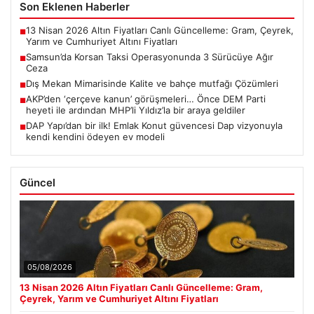
Son Eklenen Haberler
13 Nisan 2026 Altın Fiyatları Canlı Güncelleme: Gram, Çeyrek,
■
Yarım ve Cumhuriyet Altını Fiyatları
Samsun’da Korsan Taksi Operasyonunda 3 Sürücüye Ağır
■
Ceza
Dış Mekan Mimarisinde Kalite ve bahçe mutfağı Çözümleri
■
AKP’den ‘çerçeve kanun’ görüşmeleri… Önce DEM Parti
■
heyeti ile ardından MHP’li Yıldız’la bir araya geldiler
DAP Yapı’dan bir ilk! Emlak Konut güvencesi Dap vizyonuyla
■
kendi kendini ödeyen ev modeli
Güncel
05/08/2026
13 Nisan 2026 Altın Fiyatları Canlı Güncelleme: Gram,
Çeyrek, Yarım ve Cumhuriyet Altını Fiyatları