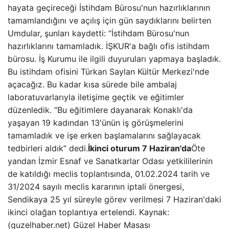
hayata geçireceği İstihdam Bürosu'nun hazırlıklarının
tamamlandığını ve açılış için gün saydıklarını belirten
Umdular, şunları kaydetti: “İstihdam Bürosu'nun
hazırlıklarını tamamladık. İŞKUR'a bağlı ofis istihdam
bürosu. İş Kurumu ile ilgili duyuruları yapmaya başladık.
Bu istihdam ofisini Türkan Saylan Kültür Merkezi'nde
açacağız. Bu kadar kısa sürede bile ambalaj
laboratuvarlarıyla iletişime geçtik ve eğitimler
düzenledik. “Bu eğitimlere dayanarak Konaklı'da
yaşayan 19 kadından 13'ünün iş görüşmelerini
tamamladık ve işe erken başlamalarını sağlayacak
tedbirleri aldık” dedi.
İkinci oturum 7 Haziran'da
Öte
yandan İzmir Esnaf ve Sanatkarlar Odası yetkililerinin
de katıldığı meclis toplantısında, 01.02.2024 tarih ve
31/2024 sayılı meclis kararının iptali önergesi,
Sendikaya 25 yıl süreyle görev verilmesi 7 Haziran'daki
ikinci olağan toplantıya ertelendi. Kaynak:
(guzelhaber.net) Güzel Haber Masası