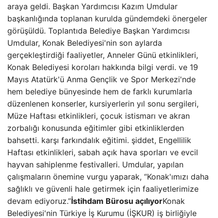
araya geldi. Başkan Yardımcısı Kazım Umdular
başkanlığında toplanan kurulda gündemdeki önergeler
görüşüldü. Toplantıda Belediye Başkan Yardımcısı
Umdular, Konak Belediyesi'nin son aylarda
gerçekleştirdiği faaliyetler, Anneler Günü etkinlikleri,
Konak Belediyesi koroları hakkında bilgi verdi. ve 19
Mayıs Atatürk'ü Anma Gençlik ve Spor Merkezi'nde
hem belediye bünyesinde hem de farklı kurumlarla
düzenlenen konserler, kursiyerlerin yıl sonu sergileri,
Müze Haftası etkinlikleri, çocuk istismarı ve akran
zorbalığı konusunda eğitimler gibi etkinliklerden
bahsetti. karşı farkındalık eğitimi. şiddet, Engellilik
Haftası etkinlikleri, sabah açık hava sporları ve evcil
hayvan sahiplenme festivalleri. Umdular, yapılan
çalışmaların önemine vurgu yaparak, “Konak'ımızı daha
sağlıklı ve güvenli hale getirmek için faaliyetlerimize
devam ediyoruz.”
İstihdam Bürosu açılıyor
Konak
Belediyesi'nin Türkiye İş Kurumu (İŞKUR) iş birliğiyle