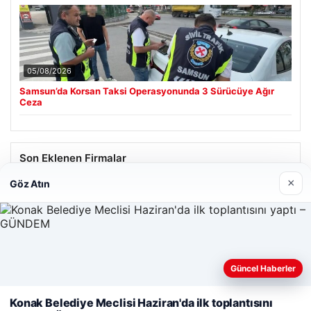
05/08/2026
Samsun’da Korsan Taksi Operasyonunda 3 Sürücüye Ağır
Ceza
Son Eklenen Firmalar
×
Göz Atın
Güncel Haberler
Web sitemizi nasıl kullandığınızı daha iyi anlayabilmek,
deneyiminizi kişiselleştirmek ve geliştirmek amacıyla çerezler
Konak Belediye Meclisi Haziran'da ilk toplantısını
kullanıyoruz.
Çerez Politikamız