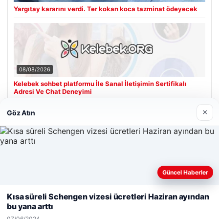
Yargıtay kararını verdi. Ter kokan koca tazminat ödeyecek
08/08/2026
Kelebek sohbet platformu İle Sanal İletişimin Sertifikalı
Adresi Ve Chat Deneyimi
×
Göz Atın
Son Eklenen Firmalar
Hastaş Beton
26/05/2026
Güncel Haberler
Web sitemizi nasıl kullandığınızı daha iyi anlayabilmek,
deneyiminizi kişiselleştirmek ve geliştirmek amacıyla çerezler
Kısa süreli Schengen vizesi ücretleri Haziran ayından
kullanıyoruz.
Çerez Politikamız
bu yana arttı
Reddet
Kabul Et
07/06/2024