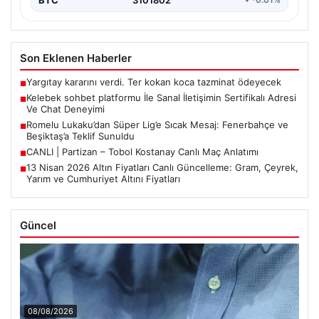
Son Eklenen Haberler
Yargıtay kararını verdi. Ter kokan koca tazminat ödeyecek
■
Kelebek sohbet platformu İle Sanal İletişimin Sertifikalı Adresi
■
Ve Chat Deneyimi
Romelu Lukaku’dan Süper Lig’e Sıcak Mesaj: Fenerbahçe ve
■
Beşiktaş’a Teklif Sunuldu
CANLI | Partizan – Tobol Kostanay Canlı Maç Anlatımı
■
13 Nisan 2026 Altın Fiyatları Canlı Güncelleme: Gram, Çeyrek,
■
Yarım ve Cumhuriyet Altını Fiyatları
Güncel
08/08/2026