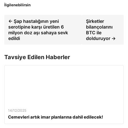
İlgilenebilirsin
← Şap hastalığının yeni
Şirketler
serotipine karşı üretilen 6
bilançolarını
milyon doz aşı sahaya sevk
BTC ile
edildi
dolduruyor →
Tavsiye Edilen Haberler
14/12/2025
Cemevleri artık imar planlarına dahil edilecek!