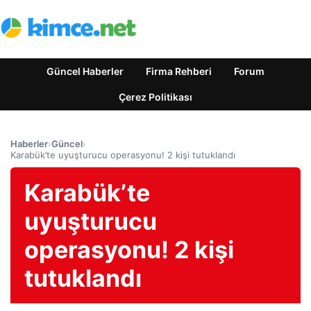
Güncel Haberler
Firma Rehberi
Forum
Çerez Politikası
Haberler
›
Güncel
›
Karabük’te uyuşturucu operasyonu! 2 kişi tutuklandı
Karabük’te
uyuşturucu
operasyonu! 2 kişi
tutuklandı