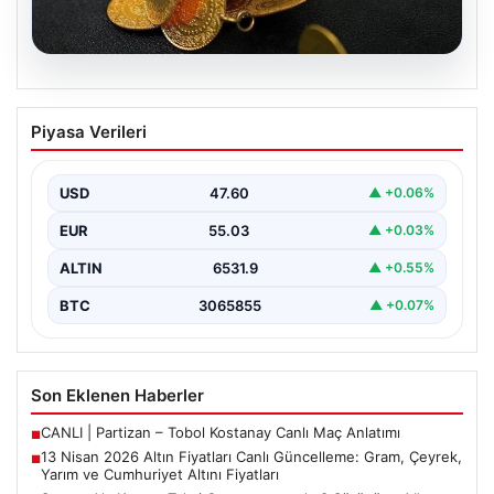
05.08.2026
13 Nisan 2026 Altın Fiyatları Canlı
Piyasa Verileri
Güncelleme: Gram, Çeyrek, Yarım ve
Cumhuriyet Altını Fiyatları
USD
47.60
▲ +0.06%
Altın piyasalarda hafta başında tansiyon yükseldi. ABD
ile İran arasında yürütülen barış görüşmelerinden
EUR
55.03
▲ +0.03%
beklenen…
ALTIN
6531.9
▲ +0.55%
BTC
3065855
▲ +0.07%
Son Eklenen Haberler
CANLI | Partizan – Tobol Kostanay Canlı Maç Anlatımı
■
13 Nisan 2026 Altın Fiyatları Canlı Güncelleme: Gram, Çeyrek,
■
Yarım ve Cumhuriyet Altını Fiyatları