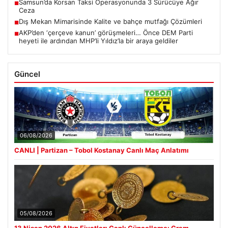
Samsun’da Korsan Taksi Operasyonunda 3 Sürücüye Ağır
■
Ceza
Dış Mekan Mimarisinde Kalite ve bahçe mutfağı Çözümleri
■
AKP’den ‘çerçeve kanun’ görüşmeleri… Önce DEM Parti
■
heyeti ile ardından MHP’li Yıldız’la bir araya geldiler
Güncel
06/08/2026
CANLI | Partizan – Tobol Kostanay Canlı Maç Anlatımı
05/08/2026
13 Nisan 2026 Altın Fiyatları Canlı Güncelleme: Gram,