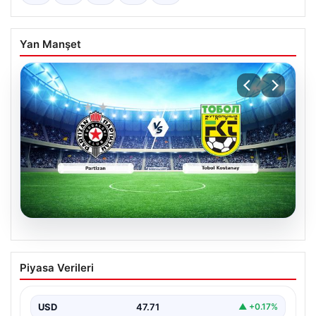
Yan Manşet
06.08.2026
CANLI | Partizan – Tobol Kostanay Canlı
Piyasa Verileri
Maç Anlatımı
USD
47.71
▲ +0.17%