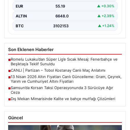
EUR
55.19
▲ +0.30%
ALTIN
6648.0
▲ +2.39%
BTC
3102153
▲ +1.24%
Son Eklenen Haberler
Romelu Lukaku’dan Süper Lig’e Sıcak Mesaj: Fenerbahçe ve
■
Beşiktaş’a Teklif Sunuldu
CANLI | Partizan – Tobol Kostanay Canlı Maç Anlatımı
■
13 Nisan 2026 Altın Fiyatları Canlı Güncelleme: Gram, Çeyrek,
■
Yarım ve Cumhuriyet Altını Fiyatları
Samsun’da Korsan Taksi Operasyonunda 3 Sürücüye Ağır
■
Ceza
Dış Mekan Mimarisinde Kalite ve bahçe mutfağı Çözümleri
■
Güncel