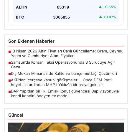
ALTIN
6531.9
▲ +0.55%
BTC
3065855
▲ +0.07%
Son Eklenen Haberler
13 Nisan 2026 Altın Fiyatları Canlı Güncelleme: Gram, Çeyrek,
■
Yarım ve Cumhuriyet Altını Fiyatları
Samsun’da Korsan Taksi Operasyonunda 3 Sürücüye Ağır
■
Ceza
Dış Mekan Mimarisinde Kalite ve bahçe mutfağı Çözümleri
■
AKP’den ‘çerçeve kanun’ görüşmeleri… Önce DEM Parti
■
heyeti ile ardından MHP’li Yıldız’la bir araya geldiler
DAP Yapı’dan bir ilk! Emlak Konut güvencesi Dap vizyonuyla
■
kendi kendini ödeyen ev modeli
Güncel