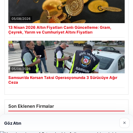
05/08/2026
13 Nisan 2026 Altın Fiyatları Canlı Güncelleme: Gram,
Çeyrek, Yarım ve Cumhuriyet Altını Fiyatları
05/08/2026
Samsun’da Korsan Taksi Operasyonunda 3 Sürücüye Ağır
Ceza
Son Eklenen Firmalar
×
Göz Atın