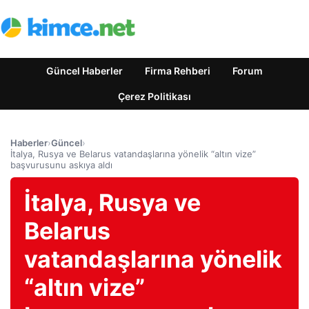
Güncel Haberler
Firma Rehberi
Forum
Çerez Politikası
Haberler
›
Güncel
›
İtalya, Rusya ve Belarus vatandaşlarına yönelik “altın vize”
başvurusunu askıya aldı
İtalya, Rusya ve
Belarus
vatandaşlarına yönelik
“altın vize”