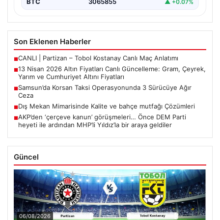
BTC
3065855
▲ +0.07%
Son Eklenen Haberler
CANLI | Partizan – Tobol Kostanay Canlı Maç Anlatımı
■
13 Nisan 2026 Altın Fiyatları Canlı Güncelleme: Gram, Çeyrek,
■
Yarım ve Cumhuriyet Altını Fiyatları
Samsun’da Korsan Taksi Operasyonunda 3 Sürücüye Ağır
■
Ceza
Dış Mekan Mimarisinde Kalite ve bahçe mutfağı Çözümleri
■
AKP’den ‘çerçeve kanun’ görüşmeleri… Önce DEM Parti
■
heyeti ile ardından MHP’li Yıldız’la bir araya geldiler
Güncel
06/08/2026