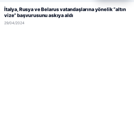
deneyiminizi kişiselleştirmek ve geliştirmek amacıyla çerezler
İtalya, Rusya ve Belarus vatandaşlarına yönelik “altın
kullanıyoruz.
Çerez Politikamız
vize” başvurusunu askıya aldı
© 2026 Kimce – Güncel Haberler
Reddet
Kabul Et
29/04/2024
malta work and study
|
lemagrup.com.tr
io