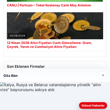
CANLI | Partizan – Tobol Kostanay Canlı Maç Anlatımı
05/08/2026
13 Nisan 2026 Altın Fiyatları Canlı Güncelleme: Gram,
Çeyrek, Yarım ve Cumhuriyet Altını Fiyatları
Son Eklenen Firmalar
×
Göz Atın
Hastaş Beton
26/05/2026
Güncel Haberler
Web sitemizi nasıl kullandığınızı daha iyi anlayabilmek,