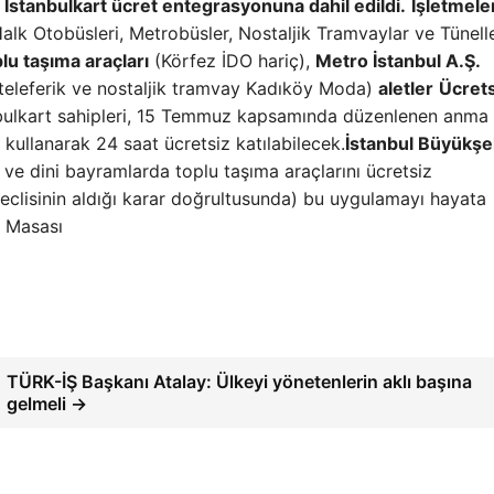
 İstanbulkart ücret entegrasyonuna dahil edildi.
İşletmele
alk Otobüsleri, Metrobüsler, Nostaljik Tramvaylar ve Tünell
lu taşıma araçları
(Körfez İDO hariç),
Metro İstanbul A.Ş.
, teleferik ve nostaljik tramvay Kadıköy Moda)
aletler
Ücrets
nbulkart sahipleri, 15 Temmuz kapsamında düzenlenen anma
 kullanarak 24 saat ücretsiz katılabilecek.
İstanbul Büyükşe
l ve dini bayramlarda toplu taşıma araçlarını ücretsiz
Meclisinin aldığı karar doğrultusunda) bu uygulamayı hayata
r Masası
TÜRK-İŞ Başkanı Atalay: Ülkeyi yönetenlerin aklı başına
gelmeli →