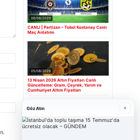
06/08/2026
CANLI | Partizan – Tobol Kostanay Canlı
Maç Anlatımı
05/08/2026
13 Nisan 2026 Altın Fiyatları Canlı
Güncelleme: Gram, Çeyrek, Yarım ve
Cumhuriyet Altını Fiyatları
×
Göz Atın
Son Eklenen Firmalar
Hastaş Beton
n.
26/05/2026