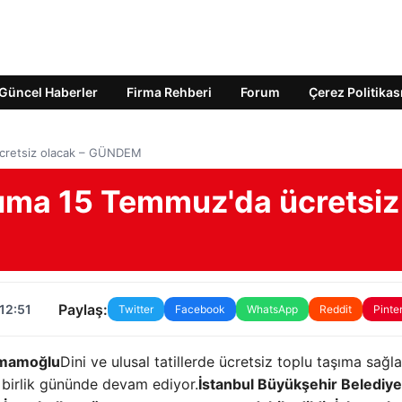
Güncel Haberler
Firma Rehberi
Forum
Çerez Politikas
ücretsiz olacak – GÜNDEM
aşıma 15 Temmuz'da ücretsiz
Paylaş:
12:51
Twitter
Facebook
WhatsApp
Reddit
Pinte
İmamoğlu
Dini ve ulusal tatillerde ücretsiz toplu taşıma sağ
birlik gününde devam ediyor.
İstanbul Büyükşehir Belediye