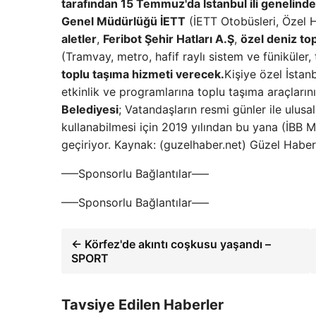
tarafından 15 Temmuz'da İstanbul ili genelinde
Genel Müdürlüğü İETT
(İETT Otobüsleri, Özel H
aletler
,
Feribot Şehir Hatları A.Ş
,
özel deniz top
(Tramvay, metro, hafif raylı sistem ve füniküler
toplu taşıma hizmeti verecek.
Kişiye özel İsta
etkinlik ve programlarına toplu taşıma araçlarını
Belediyesi
; Vatandaşların resmi günler ile ulusa
kullanabilmesi için 2019 yılından bu yana (İBB 
geçiriyor. Kaynak: (guzelhaber.net) Güzel Habe
—–Sponsorlu Bağlantılar—–
—–Sponsorlu Bağlantılar—–
← Körfez'de akıntı coşkusu yaşandı –
SPORT
Tavsiye Edilen Haberler