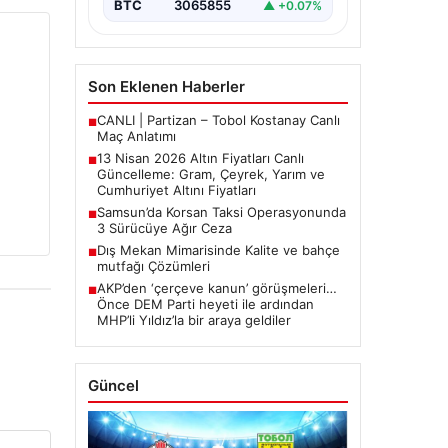
BTC
3065855
▲ +0.07%
arasında yürütülen barış
görüşmelerinden beklenen…
Son Eklenen Haberler
CANLI | Partizan – Tobol Kostanay Canlı
■
Maç Anlatımı
13 Nisan 2026 Altın Fiyatları Canlı
■
Güncelleme: Gram, Çeyrek, Yarım ve
Cumhuriyet Altını Fiyatları
Samsun’da Korsan Taksi Operasyonunda
■
3 Sürücüye Ağır Ceza
Dış Mekan Mimarisinde Kalite ve bahçe
■
mutfağı Çözümleri
AKP’den ‘çerçeve kanun’ görüşmeleri…
■
Önce DEM Parti heyeti ile ardından
MHP’li Yıldız’la bir araya geldiler
Güncel