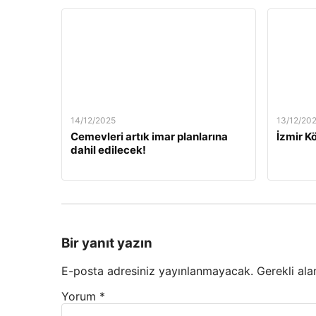
14/12/2025
13/12/20
Cemevleri artık imar planlarına
İzmir Kö
dahil edilecek!
Bir yanıt yazın
E-posta adresiniz yayınlanmayacak.
Gerekli ala
Yorum
*