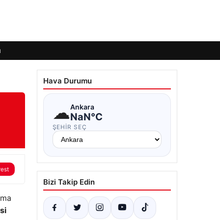
ı
Hava Durumu
☁
Ankara
NaN°C
ŞEHIR SEÇ
rest
Bizi Takip Edin
lama
si