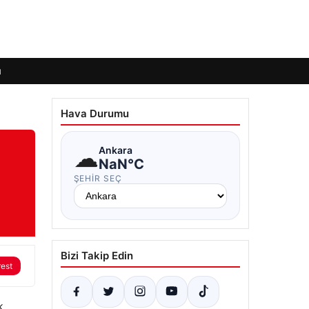
ı
Hava Durumu
☁
Ankara
NaN°C
ŞEHIR SEÇ
Bizi Takip Edin
rest
k