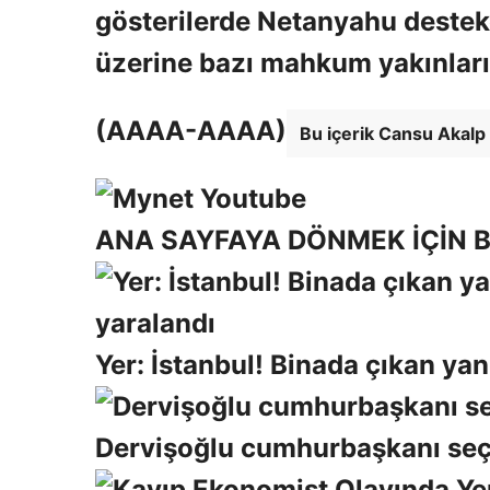
gösterilerde Netanyahu destekç
üzerine bazı mahkum yakınları f
(AAAA-AAAA)
Bu içerik Cansu Akalp 
ANA SAYFAYA DÖNMEK İÇİN B
Yer: İstanbul! Binada çıkan yan
Dervişoğlu cumhurbaşkanı seçild