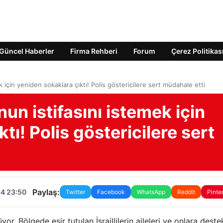
Güncel Haberler
Firma Rehberi
Forum
Çerez Politikas
ek için yeniden sokaklara çıktı! Polis göstericilere sert müdahale etti
nun istifasını istemek için
tı! Polis göstericilere sert
Paylaş:
24 23:50
Twitter
Facebook
WhatsApp
Reddit
Pinte
üyor. Bölgede esir tutulan İsraillilerin aileleri ve onlara deste