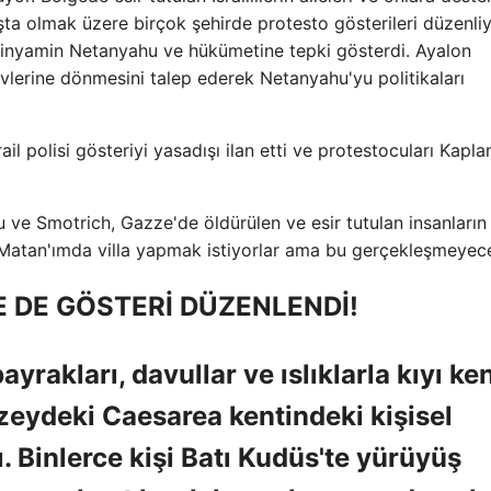
şta olmak üzere birçok şehirde protesto gösterileri düzenliy
 Binyamin Netanyahu ve hükümetine tepki gösterdi. Ayalon
evlerine dönmesini talep ederek Netanyahu'yu politikaları
ail polisi gösteriyi yasadışı ilan etti ve protestocuları Kapla
e Smotrich, Gazze'de öldürülen ve esir tutulan insanların
m Matan'ımda villa yapmak istiyorlar ama bu gerçekleşmeyec
 DE GÖSTERİ DÜZENLENDİ!
yrakları, davullar ve ıslıklarla kıyı ken
eydeki Caesarea kentindeki kişisel
 Binlerce kişi Batı Kudüs'te yürüyüş