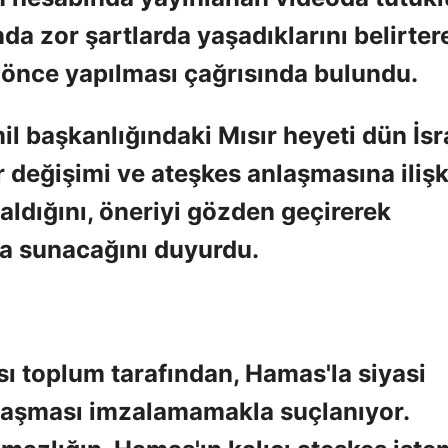
ında zor şartlarda yaşadıklarını belirter
n önce yapılması çağrısında bulundu.
l başkanlığındaki Mısır heyeti dün İsra
sir değişimi ve ateşkes anlaşmasına iliş
 aldığını, öneriyi gözden geçirerek
ra sunacağını duyurdu.
sı toplum tarafından, Hamas'la siyasi
nlaşması imzalamamakla suçlanıyor.