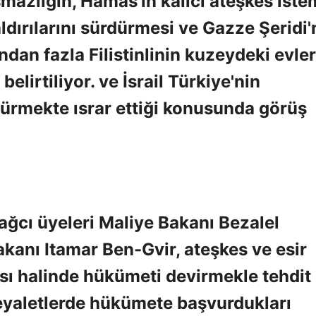
mazlığın, Hamas'ın kalıcı ateşkes iste
aldırılarını sürdürmesi ve Gazze Şeridi
ndan fazla Filistinlinin kuzeydeki evle
lirtiliyor. ve İsrail Türkiye'nin
dürmekte ısrar ettiği konusunda görüş
ğcı üyeleri Maliye Bakanı Bezalel
kanı Itamar Ben-Gvir, ateşkes ve esir
ı halinde hükümeti devirmekle tehdit
i eyaletlerde hükümete başvurdukları