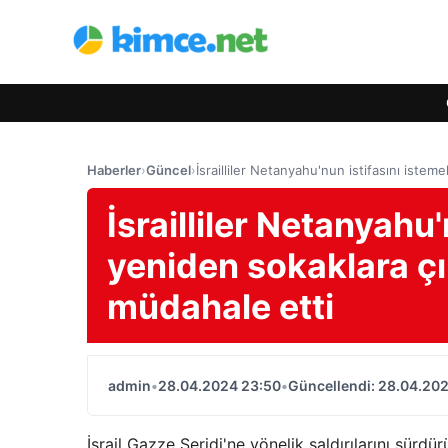
Haberler
›
Güncel
›
İsrailliler Netanyahu'nun istifasını istem
İsrailliler Netanyahu'
yeniden sokaklara çık
müdahale etti
admin
•
28.04.2024 23:50
•
Güncellendi: 28.04.20
İsrail Gazze Şeridi'ne yönelik saldırılarını sürdür