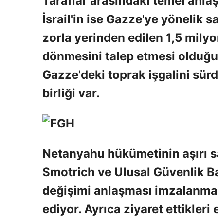
Taraflar arasındaki temel anlaş
İsrail'in ise Gazze'ye yönelik s
zorla yerinden edilen 1,5 milyo
dönmesini talep etmesi olduğu be
Gazze'deki toprak işgalini sür
birliği var.
Netanyahu hükümetinin aşırı sa
Smotrich ve Ulusal Güvenlik Ba
değişimi anlaşması imzalanmas
ediyor. Ayrıca ziyaret ettikler