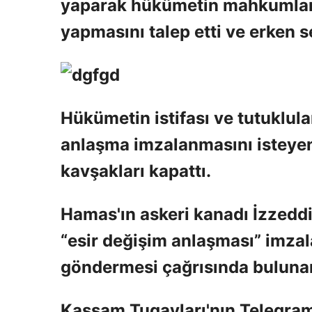
yaparak hükümetin mahkumları
yapmasını talep etti ve erken 
Hükümetin istifası ve tutuklula
anlaşma imzalanmasını isteyen İ
kavşakları kapattı.
Hamas'ın askeri kanadı İzzedd
“esir değişim anlaşması” imzalam
göndermesi çağrısında bulunan 
Kassam Tugayları'nın Telegram