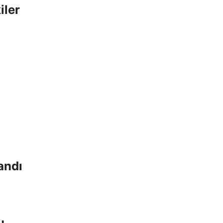
iler
andı