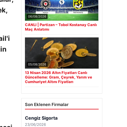
ek,
06/08/2026
CANLI | Partizan – Tobol Kostanay Canlı
Maç Anlatımı
il'i
kin
05/08/2026
13 Nisan 2026 Altın Fiyatları Canlı
Güncelleme: Gram, Çeyrek, Yarım ve
Cumhuriyet Altını Fiyatları
Son Eklenen Firmalar