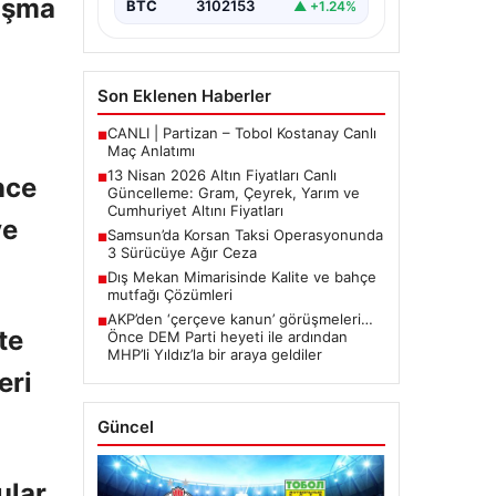
aşma
BTC
3102153
▲ +1.24%
arasında yürütülen barış
görüşmelerinden beklenen…
Son Eklenen Haberler
CANLI | Partizan – Tobol Kostanay Canlı
■
Maç Anlatımı
13 Nisan 2026 Altın Fiyatları Canlı
■
nce
Güncelleme: Gram, Çeyrek, Yarım ve
Cumhuriyet Altını Fiyatları
ve
Samsun’da Korsan Taksi Operasyonunda
■
3 Sürücüye Ağır Ceza
Dış Mekan Mimarisinde Kalite ve bahçe
■
mutfağı Çözümleri
AKP’den ‘çerçeve kanun’ görüşmeleri…
■
te
Önce DEM Parti heyeti ile ardından
MHP’li Yıldız’la bir araya geldiler
eri
Güncel
lar,