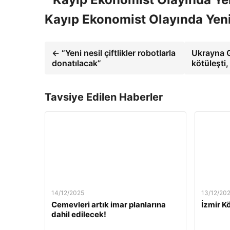
Kayıp Ekonomist Olayında Yeni
← “Yeni nesil çiftlikler robotlarla
Ukrayna 
donatılacak”
kötüleşti,
Tavsiye Edilen Haberler
14/12/2025
13/12/20
Cemevleri artık imar planlarına
İzmir Kö
dahil edilecek!