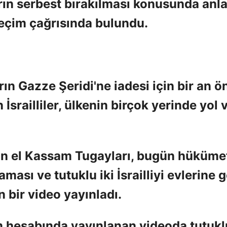
n serbest bırakılması konusunda anl
seçim çağrısında bulundu.
rın Gazze Şeridi'ne iadesi için bir an ö
srailliler, ülkenin birçok yerinde yol 
in el Kassam Tugayları, bugün hüküme
ası ve tutuklu iki İsrailliyi evlerine g
bir video yayınladı.
 hesabında yayınlanan videoda tutuklu