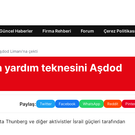
Güncel Haberler
Firma Rehberi
Forum
Çerez Politikas
Aşdod Limanı'na çekti
en yardım teknesini Aşdod
Paylaş:
Twitter
Facebook
WhatsApp
Reddit
Pinte
 Thunberg ve diğer aktivistler İsrail güçleri tarafından