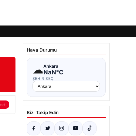
ı
Hava Durumu
☁
Ankara
NaN°C
ŞEHIR SEÇ
rest
Bizi Takip Edin