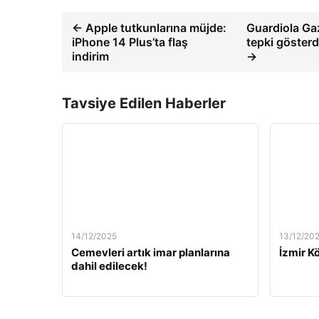
← Apple tutkunlarına müjde:
Guardiola Gaz
iPhone 14 Plus’ta flaş
tepki gösterd
indirim
→
Tavsiye Edilen Haberler
14/12/2025
13/12/20
Cemevleri artık imar planlarına
İzmir Kö
dahil edilecek!