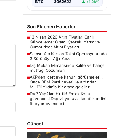
BTC
3062623
▲ +1.28%
Son Eklenen Haberler
13 Nisan 2026 Altın Fiyatları Canlı
■
Güncelleme: Gram, Çeyrek, Yarım ve
Cumhuriyet Altını Fiyatları
Samsun’da Korsan Taksi Operasyonunda
■
3 Sürücüye Ağır Ceza
Dış Mekan Mimarisinde Kalite ve bahçe
■
mutfağı Çözümleri
AKP’den ‘çerçeve kanun’ görüşmeleri…
■
Önce DEM Parti heyeti ile ardından
MHP’li Yıldız’la bir araya geldiler
DAP Yapı’dan bir ilk! Emlak Konut
■
güvencesi Dap vizyonuyla kendi kendini
ödeyen ev modeli
Güncel