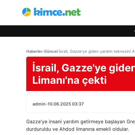
Haberler
›
Güncel
›
İsrail, Gazze'ye giden yardım teknesini 
İsrail, Gazze'ye gid
Limanı'na çekti
admin
•
10.06.2025 03:37
Gazze'ye insani yardım getirmeye başlayan Greta
durduruldu ve Ahdod limanına emekli oldular.