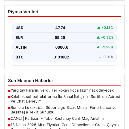
Kelebek sohbet platformu İle Sanal
Piyasa Verileri
İletişimin Sertifikalı Adresi Ve Chat
Deneyimi
USD
47.74
▲ +0.18%
Sanal ortamında insanların güvenli bir biçimde iletişim
kurması ciddi bir hassasiyet ifade etmektedir. Halen…
EUR
55.25
▲ +0.32%
ALTIN
6660.6
▲ +2.59%
BTC
3101802
• -0.01%
Son Eklenen Haberler
Yargıtay kararını verdi. Ter kokan koca tazminat ödeyecek
■
Kelebek sohbet platformu İle Sanal İletişimin Sertifikalı Adresi
■
Ve Chat Deneyimi
Romelu Lukaku’dan Süper Lig’e Sıcak Mesaj: Fenerbahçe ve
■
Beşiktaş’a Teklif Sunuldu
CANLI | Partizan – Tobol Kostanay Canlı Maç Anlatımı
■
13 Nisan 2026 Altın Fiyatları Canlı Güncelleme: Gram, Çeyrek,
■