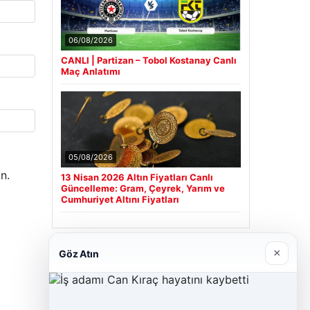
06/08/2026
CANLI | Partizan – Tobol Kostanay Canlı
Maç Anlatımı
05/08/2026
n.
13 Nisan 2026 Altın Fiyatları Canlı
Güncelleme: Gram, Çeyrek, Yarım ve
Cumhuriyet Altını Fiyatları
×
Göz Atın
Son Eklenen Firmalar
Cengiz Sigorta
23/06/2026