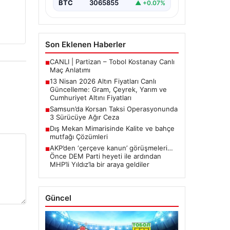
BTC
3065855
▲ +0.07%
arasında yürütülen barış
görüşmelerinden beklenen…
Son Eklenen Haberler
CANLI | Partizan – Tobol Kostanay Canlı
■
Maç Anlatımı
13 Nisan 2026 Altın Fiyatları Canlı
■
Güncelleme: Gram, Çeyrek, Yarım ve
Cumhuriyet Altını Fiyatları
Samsun’da Korsan Taksi Operasyonunda
■
3 Sürücüye Ağır Ceza
Dış Mekan Mimarisinde Kalite ve bahçe
■
mutfağı Çözümleri
AKP’den ‘çerçeve kanun’ görüşmeleri…
■
Önce DEM Parti heyeti ile ardından
MHP’li Yıldız’la bir araya geldiler
Güncel