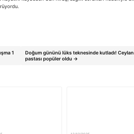
örüyordu.
ruşma 1
Doğum gününü lüks teknesinde kutladı! Ceylan
pastası popüler oldu →