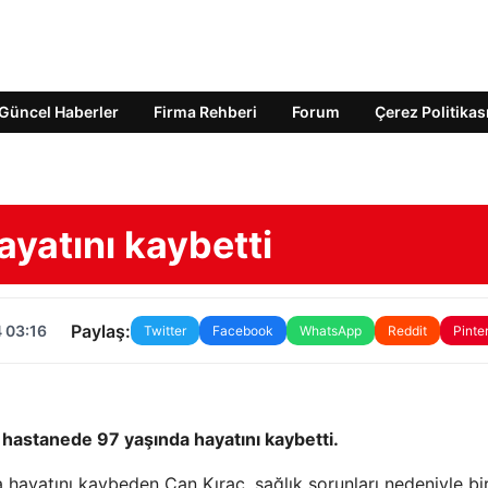
Güncel Haberler
Firma Rehberi
Forum
Çerez Politikas
ayatını kaybetti
Paylaş:
 03:16
Twitter
Facebook
WhatsApp
Reddit
Pinte
 hastanede 97 yaşında hayatını kaybetti.
 hayatını kaybeden Can Kıraç, sağlık sorunları nedeniyle bi