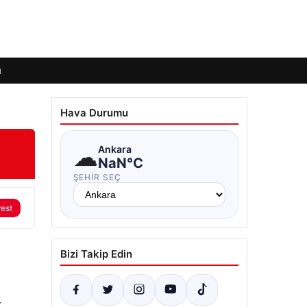
ı
Hava Durumu
☁
Ankara
NaN°C
ŞEHIR SEÇ
rest
Bizi Takip Edin
r