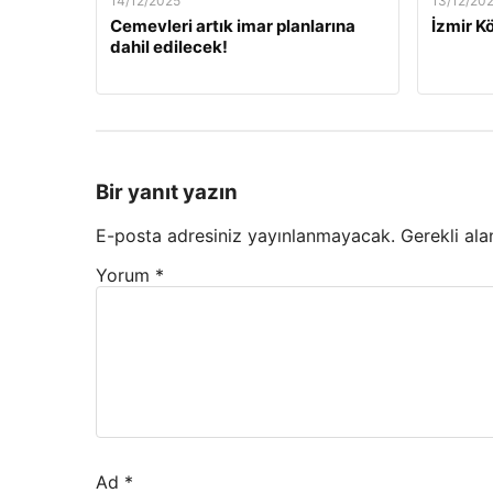
14/12/2025
13/12/20
Cemevleri artık imar planlarına
İzmir Kö
dahil edilecek!
Bir yanıt yazın
E-posta adresiniz yayınlanmayacak.
Gerekli ala
Yorum
*
Ad
*