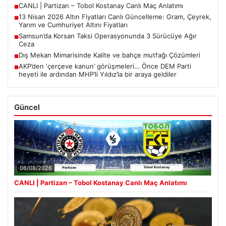
CANLI | Partizan – Tobol Kostanay Canlı Maç Anlatımı
■
13 Nisan 2026 Altın Fiyatları Canlı Güncelleme: Gram, Çeyrek,
■
Yarım ve Cumhuriyet Altını Fiyatları
Samsun’da Korsan Taksi Operasyonunda 3 Sürücüye Ağır
■
Ceza
Dış Mekan Mimarisinde Kalite ve bahçe mutfağı Çözümleri
■
AKP’den ‘çerçeve kanun’ görüşmeleri… Önce DEM Parti
■
heyeti ile ardından MHP’li Yıldız’la bir araya geldiler
Güncel
06/08/2026
CANLI | Partizan – Tobol Kostanay Canlı Maç Anlatımı