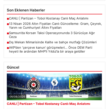
Son Eklenen Haberler
CANLI | Partizan – Tobol Kostanay Canlı Maç Anlatımı
■
13 Nisan 2026 Altın Fiyatları Canlı Güncelleme: Gram, Çeyrek,
■
Yarım ve Cumhuriyet Altını Fiyatları
Samsun’da Korsan Taksi Operasyonunda 3 Sürücüye Ağır
■
Ceza
Dış Mekan Mimarisinde Kalite ve bahçe mutfağı Çözümleri
■
AKP’den ‘çerçeve kanun’ görüşmeleri… Önce DEM Parti
■
heyeti ile ardından MHP’li Yıldız’la bir araya geldiler
Güncel
06/08/2026
CANLI | Partizan – Tobol Kostanay Canlı Maç Anlatımı