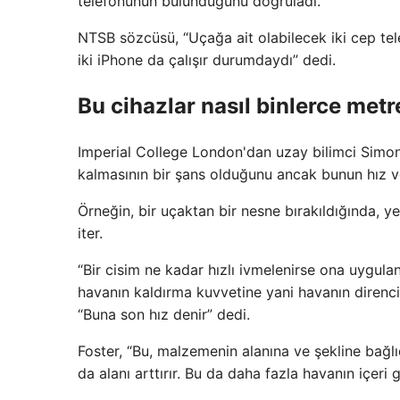
telefonunun bulunduğunu doğruladı.
NTSB sözcüsü, “Uçağa ait olabilecek iki cep tele
iki iPhone da çalışır durumdaydı” dedi.
Bu cihazlar nasıl binlerce met
Imperial College London'dan uzay bilimci Simo
kalmasının bir şans olduğunu ancak bunun hız 
Örneğin, bir uçaktan bir nesne bırakıldığında, 
iter.
“Bir cisim ne kadar hızlı ivmelenirse ona uygula
havanın kaldırma kuvvetine yani havanın direncin
“Buna son hız denir” dedi.
Foster, “Bu, malzemenin alanına ve şekline bağlıd
da alanı arttırır. Bu da daha fazla havanın içeri