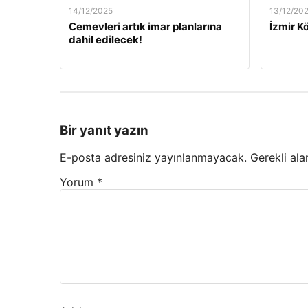
14/12/2025
13/12/20
Cemevleri artık imar planlarına
İzmir Kö
dahil edilecek!
Bir yanıt yazın
E-posta adresiniz yayınlanmayacak.
Gerekli ala
Yorum
*