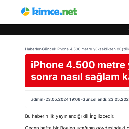
Haberler
›
Güncel
›
iPhone 4.500 metre yükseklikten düştükt
iPhone 4.500 metre 
sonra nasıl sağlam k
admin
•
23.05.2024 19:06
•
Güncellendi: 23.05.202
Bu haberin ilk yayınlandığı dil İngilizcedir.
Geçen hafta bir Boeing uçağının gövdesindeki d