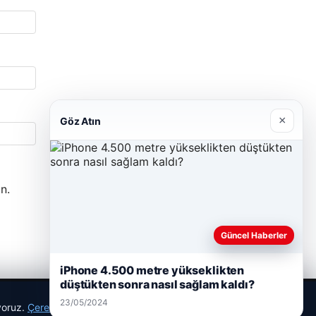
×
Göz Atın
n.
Güncel Haberler
iPhone 4.500 metre yükseklikten
düştükten sonra nasıl sağlam kaldı?
23/05/2024
ıyoruz.
Çerez Politikamız
Reddet
Kabul Et