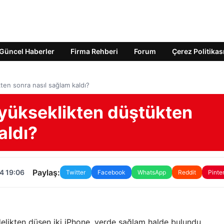
Güncel Haberler
Firma Rehberi
Forum
Çerez Politikas
en sonra nasıl sağlam kaldı?
yükseklikten düştükten
aldı?
Paylaş:
4 19:06
Twitter
Facebook
WhatsApp
Reddit
Pinte
elikten düşen iki iPhone, yerde sağlam halde bulundu.