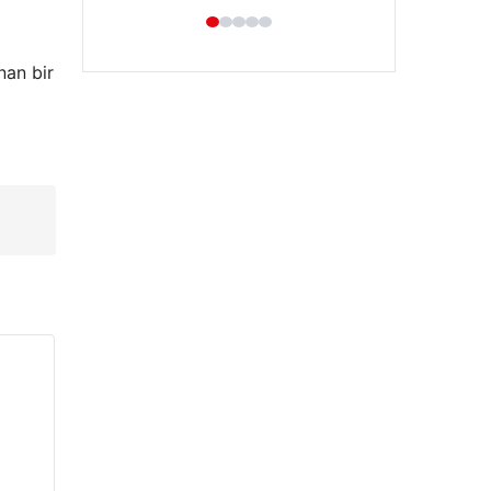
nan bir
Hastaş Beton
26/05/2026