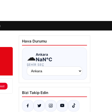
ı
Hava Durumu
☁
Ankara
NaN°C
ŞEHIR SEÇ
rest
Bizi Takip Edin