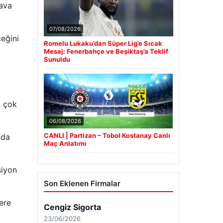
hava
07/08/2026
eğini
Romelu Lukaku’dan Süper Lig’e Sıcak
Mesaj: Fenerbahçe ve Beşiktaş’a Teklif
Sunuldu
t çok
06/08/2026
CANLI | Partizan – Tobol Kostanay Canlı
nda
Maç Anlatımı
siyon
Son Eklenen Firmalar
ere