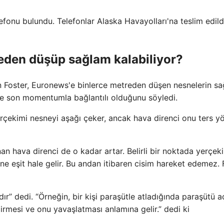
fonu bulundu. Telefonlar Alaska Havayolları'na teslim edild
reden düşüp sağlam kalabiliyor?
n Foster, Euronews'e binlerce metreden düşen nesnelerin s
ve son momentumla bağlantılı olduğunu söyledi.
yerçekimi nesneyi aşağı çeker, ancak hava direnci onu ters y
nan hava direnci de o kadar artar. Belirli bir noktada yerçek
e eşit hale gelir. Bu andan itibaren cisim hareket edemez. 
ır” dedi. “Örneğin, bir kişi paraşütle atladığında paraşütü a
 girmesi ve onu yavaşlatması anlamına gelir.” dedi ki