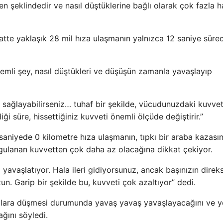
şeklindedir ve nasıl düştüklerine bağlı olarak çok fazla 
tte yaklaşık 28 mil hıza ulaşmanın yalnızca 12 saniye sürec
nemli şey, nasıl düştükleri ve düşüşün zamanla yavaşlayıp
i sağlayabilirseniz… tuhaf bir şekilde, vücudunuzdaki kuvve
i süre, hissettiğiniz kuvveti önemli ölçüde değiştirir.”
saniyede 0 kilometre hıza ulaşmanın, tıpkı bir araba kazası
gulanan kuvvetten çok daha az olacağına dikkat çekiyor.
 yavaşlatıyor. Hala ileri gidiyorsunuz, ancak başınızın direk
. Garip bir şekilde bu, kuvveti çok azaltıyor” dedi.
açlara düşmesi durumunda yavaş yavaş yavaşlayacağını ve y
ğını söyledi.