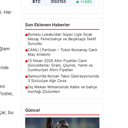
BTC
3102153
▲ +1.24%
i. Her
Son Eklenen Haberler
Romelu Lukaku’dan Süper Lig’e Sıcak
■
Mesaj: Fenerbahçe ve Beşiktaş’a Teklif
Sunuldu
ağlam
CANLI | Partizan – Tobol Kostanay Canlı
■
Maç Anlatımı
13 Nisan 2026 Altın Fiyatları Canlı
■
Güncelleme: Gram, Çeyrek, Yarım ve
önde
Cumhuriyet Altını Fiyatları
Samsun’da Korsan Taksi Operasyonunda
■
3 Sürücüye Ağır Ceza
imi
Dış Mekan Mimarisinde Kalite ve bahçe
■
mutfağı Çözümleri
Foster,
Güncel
çar, bu