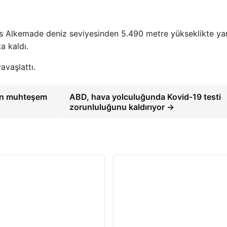
olas Alkemade deniz seviyesinden 5.490 metre yükseklikte ya
a kaldı.
vaşlattı.
dan muhteşem
ABD, hava yolculuğunda Kovid-19 testi
zorunluluğunu kaldırıyor →