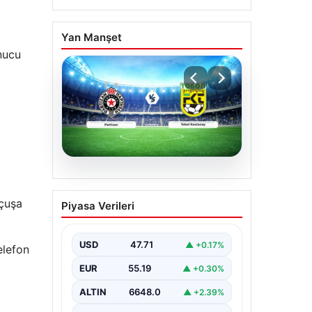
Yan Manşet
nucu
06.08.2026
CANLI | Partizan – Tobol
uçuşa
Piyasa Verileri
Kostanay Canlı Maç
Anlatımı
USD
47.71
▲ +0.17%
elefon
EUR
55.19
▲ +0.30%
ALTIN
6648.0
▲ +2.39%