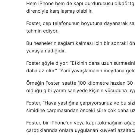
Hem iPhone hem de kapı durdurucusu dikdörtgen 
direnciyle karşılaşmış olabilir.
Foster, cep telefonunun boyutuna dayanarak saa
tahmin ediyor.
Bu nesnelerin sağlam kalması için bir sonraki ö
yavaşlamadığıdır.
Foster şöyle diyor: “Etkinin daha uzun sürmesin
daha az olur.” “Yani yavaşlamanın meydana geldiğ
Örneğin Foster, saatte 100 kilometre hızdan 30 
olduğu gibi yarım saniyede kişinin vücuduna uy
Foster, “Hava yastığına çarpıyorsunuz ve bu sizi
simidine çarpmasından önceki süre çok daha uzun
Foster, bir iPhone'un veya kapı tokmağının ağ
çarptıklarında onlara uygulanan kuvveti azaltaca