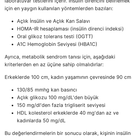
laboratuvar testlerini içerir. İnsülin direncini belirlemek
için en yaygın kullanılan yöntemlerden bazıları:
Açlık İnsülin ve Açlık Kan Salavı
HOMA-IR hesaplaması (insülin direnci indeksi)
Oral glikoz tolerans testi (OGTT)
A1C Hemoglobin Seviyesi (HBA1C)
Ayrıca, metabolik sendrom tanısı için, aşağıdaki
kriterlerden en az üçüne sahip olmalıdırlar:
Erkeklerde 100 cm, kadın yaşamının çevresinde 90 cm
130/85 mmhg kan basıncı
Açlık glikozu 100 mg/dL'den büyük
150 mg/dl'den fazla trigliserit seviyesi
HDL kolesterol erkeklerde 40 mg'dan az ve
kadınlarda 50 mg/dL
Bu değerlendirmelerin bir sonucu olarak, kişinin insülin