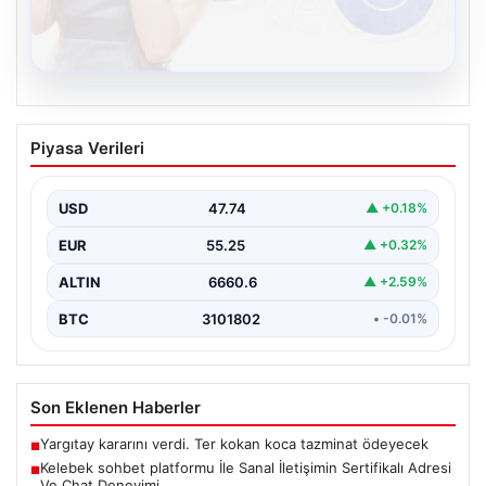
08.08.2026
Kelebek sohbet platformu İle Sanal
Piyasa Verileri
İletişimin Sertifikalı Adresi Ve Chat
Deneyimi
USD
47.74
▲ +0.18%
Sanal ortamında insanların güvenli bir biçimde iletişim
kurması ciddi bir hassasiyet ifade etmektedir. Halen…
EUR
55.25
▲ +0.32%
ALTIN
6660.6
▲ +2.59%
BTC
3101802
• -0.01%
Son Eklenen Haberler
Yargıtay kararını verdi. Ter kokan koca tazminat ödeyecek
■
Kelebek sohbet platformu İle Sanal İletişimin Sertifikalı Adresi
■
Ve Chat Deneyimi