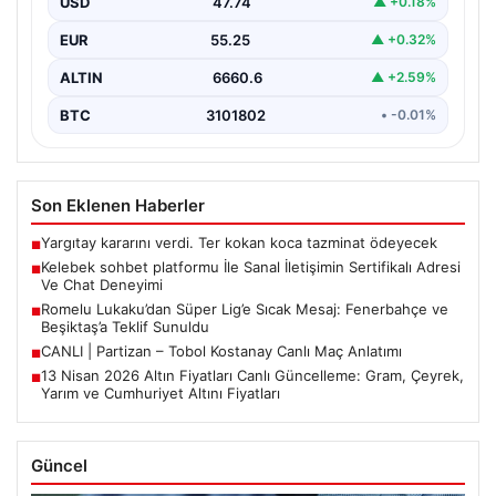
USD
47.74
▲ +0.18%
Sanal ortamında insanların güvenli bir biçimde iletişim
kurması ciddi bir hassasiyet ifade etmektedir. Halen…
EUR
55.25
▲ +0.32%
ALTIN
6660.6
▲ +2.59%
BTC
3101802
• -0.01%
Son Eklenen Haberler
Yargıtay kararını verdi. Ter kokan koca tazminat ödeyecek
■
Kelebek sohbet platformu İle Sanal İletişimin Sertifikalı Adresi
■
Ve Chat Deneyimi
Romelu Lukaku’dan Süper Lig’e Sıcak Mesaj: Fenerbahçe ve
■
Beşiktaş’a Teklif Sunuldu
CANLI | Partizan – Tobol Kostanay Canlı Maç Anlatımı
■
13 Nisan 2026 Altın Fiyatları Canlı Güncelleme: Gram, Çeyrek,
■
Yarım ve Cumhuriyet Altını Fiyatları
Güncel