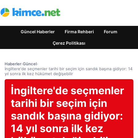
Güncel Haberler
Firma Rehberi
Forum
Çerez Politikası
Haberler
›
Güncel
›
İngiltere'de seçmenler tarihi bir seçim için sandık başına gidiyor: 14
yıl sonra ilk kez hükümet değişebilir
İngiltere'de seçmenler
tarihi bir seçim için
sandık başına gidiyor:
14 yıl sonra ilk kez