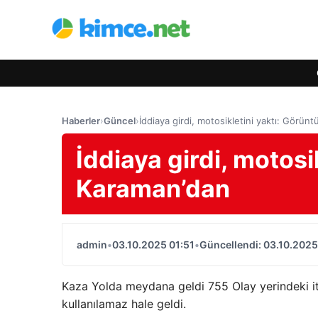
Haberler
›
Güncel
›
İddiaya girdi, motosikletini yaktı: Görün
İddiaya girdi, motosi
Karaman’dan
admin
•
03.10.2025 01:51
•
Güncellendi: 03.10.2025
Kaza Yolda meydana geldi 755 Olay yerindeki itf
kullanılamaz hale geldi.