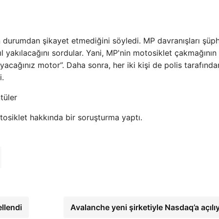
sin durumdan şikayet etmediğini söyledi. MP davranışları şüph
sıl yakılacağını sordular. Yani, MP'nin motosiklet çakmağının
yacağınız motor”. Daha sonra, her iki kişi de polis tarafında
i.
osiklet hakkında bir soruşturma yaptı.
ellendi
Avalanche yeni şirketiyle Nasdaq’a açılı