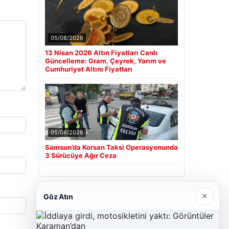
05/08/2026
13 Nisan 2026 Altın Fiyatları Canlı
Güncelleme: Gram, Çeyrek, Yarım ve
Cumhuriyet Altını Fiyatları
05/08/2026
Samsun’da Korsan Taksi Operasyonunda
3 Sürücüye Ağır Ceza
×
Son Eklenen Firmalar
Göz Atın
Cengiz Sigorta