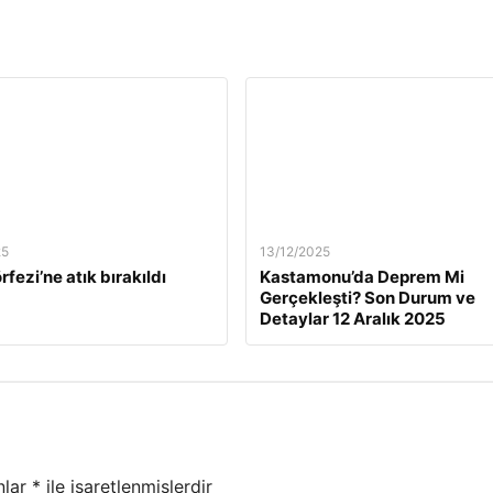
25
13/12/2025
rfezi’ne atık bırakıldı
Kastamonu’da Deprem Mi
Gerçekleşti? Son Durum ve
Detaylar 12 Aralık 2025
nlar
*
ile işaretlenmişlerdir