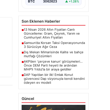
BTC
3062623
▲ +1.28%
Son Eklenen Haberler
13 Nisan 2026 Altın Fiyatları Canlı
■
Güncelleme: Gram, Çeyrek, Yarım ve
Cumhuriyet Altını Fiyatları
Samsun’da Korsan Taksi Operasyonunda
■
3 Sürücüye Ağır Ceza
Dış Mekan Mimarisinde Kalite ve bahçe
■
mutfağı Çözümleri
AKP’den ‘çerçeve kanun’ görüşmeleri…
■
Önce DEM Parti heyeti ile ardından
MHP’li Yıldız’la bir araya geldiler
DAP Yapı’dan bir ilk! Emlak Konut
■
güvencesi Dap vizyonuyla kendi kendini
ödeyen ev modeli
Güncel