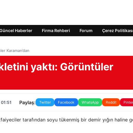
Güncel Haberler
Firma Rehberi
Forum
Çerez Politikas
tüler Karaman’dan
kletini yaktı: Görüntüler
Paylaş:
 01:51
Twitter
Facebook
WhatsApp
Reddit
Pinte
aiyeciler tarafından soyu tükenmiş bir demir yığın haline g