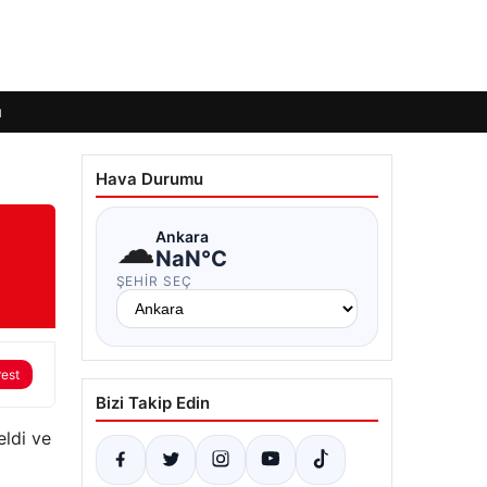
ı
Hava Durumu
☁
Ankara
NaN°C
ŞEHIR SEÇ
rest
Bizi Takip Edin
eldi ve