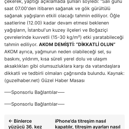
çekerek, yaptığı açıklamada şunları söyledi: “Salı günü
saat 07.00'den itibaren sağanak ve gök gürültülü
sağanak yağışların etkili olacağı tahmin ediliyor. Öğle
saatlerine (12.00) kadar devam etmesi beklenen
yağışların, İstanbul'un kuzey ilçeleri ve Boğaziçi
çevrelerinde kuvvetli (15-30 kg/m²) etki yaratabileceği
tahmin ediliyor.
AKOM DEMİŞTİ: “DİKKATLİ OLUN”
AKOM ayrıca, yağmurun neden olabileceği sel, su
baskını, yıldırım, kısa süreli yerel dolu ve ulaşım
aksaklıkları gibi olumsuzluklara karşı da vatandaşlara
dikkatli ve tedbirli olmaları çağrısında bulundu. Kaynak:
(guzelhaber.net) Güzel Haber Masası
—–Sponsorlu Bağlantılar—–
—–Sponsorlu Bağlantılar—–
← Binlerce
iPhone'da titreşim nasıl
yüzücü 36. kez
kapatılır, titreşim ayarları nasıl