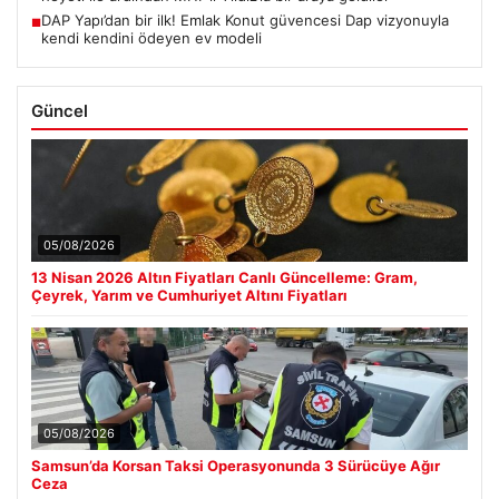
DAP Yapı’dan bir ilk! Emlak Konut güvencesi Dap vizyonuyla
■
kendi kendini ödeyen ev modeli
Güncel
05/08/2026
13 Nisan 2026 Altın Fiyatları Canlı Güncelleme: Gram,
Çeyrek, Yarım ve Cumhuriyet Altını Fiyatları
05/08/2026
Samsun’da Korsan Taksi Operasyonunda 3 Sürücüye Ağır
Ceza