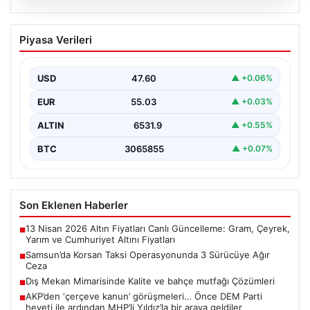
05.08.2026
Samsun’da Korsan Taksi
Piyasa Verileri
Operasyonunda 3 Sürücüye Ağır Ceza
Samsun’da faaliyet gösteren korsan taksilere karşı
yürütülen denetimler kapsamında, üç sürücüye toplam
USD
47.60
▲ +0.06%
300 bin…
EUR
55.03
▲ +0.03%
ALTIN
6531.9
▲ +0.55%
BTC
3065855
▲ +0.07%
Son Eklenen Haberler
13 Nisan 2026 Altın Fiyatları Canlı Güncelleme: Gram, Çeyrek,
■
Yarım ve Cumhuriyet Altını Fiyatları
Samsun’da Korsan Taksi Operasyonunda 3 Sürücüye Ağır
■
Ceza
Dış Mekan Mimarisinde Kalite ve bahçe mutfağı Çözümleri
■
AKP’den ‘çerçeve kanun’ görüşmeleri… Önce DEM Parti
■
heyeti ile ardından MHP’li Yıldız’la bir araya geldiler