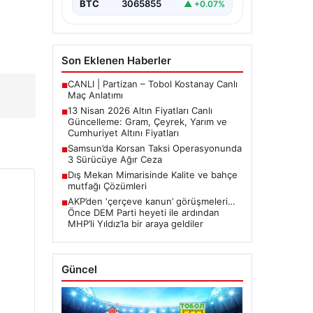
BTC
3065855
▲ +0.07%
arasında yürütülen barış
görüşmelerinden beklenen…
Son Eklenen Haberler
CANLI | Partizan – Tobol Kostanay Canlı
■
Maç Anlatımı
13 Nisan 2026 Altın Fiyatları Canlı
■
Güncelleme: Gram, Çeyrek, Yarım ve
Cumhuriyet Altını Fiyatları
Samsun’da Korsan Taksi Operasyonunda
■
3 Sürücüye Ağır Ceza
Dış Mekan Mimarisinde Kalite ve bahçe
■
mutfağı Çözümleri
AKP’den ‘çerçeve kanun’ görüşmeleri…
■
Önce DEM Parti heyeti ile ardından
MHP’li Yıldız’la bir araya geldiler
Güncel