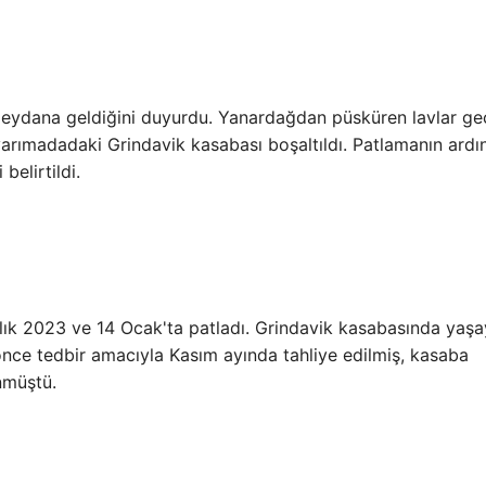
eydana geldiğini duyurdu. Yanardağdan püsküren lavlar ge
arımadadaki Grindavik kasabası boşaltıldı. Patlamanın ardı
belirtildi.
lık 2023 ve 14 Ocak'ta patladı. Grindavik kasabasında yaş
 önce tedbir amacıyla Kasım ayında tahliye edilmiş, kasaba
nmüştü.