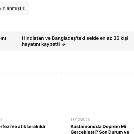
ınlanmıştır.
ını
Hindistan ve Bangladeş'teki selde en az 36 kişi
hayatını kaybetti →
25
13/12/2025
rfezi’ne atık bırakıldı
Kastamonu’da Deprem Mi
Gerçekleşti? Son Durum ve