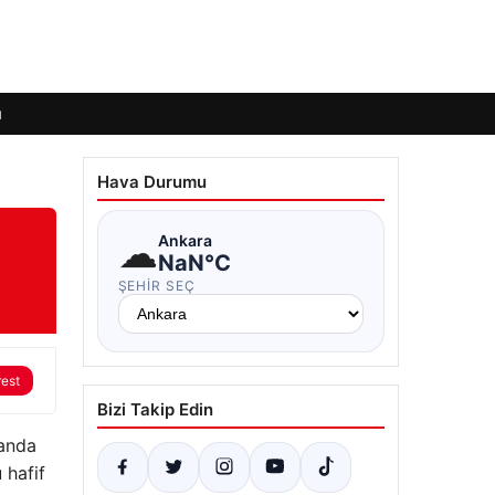
ı
Hava Durumu
☁
Ankara
NaN°C
ŞEHIR SEÇ
rest
Bizi Takip Edin
landa
 hafif