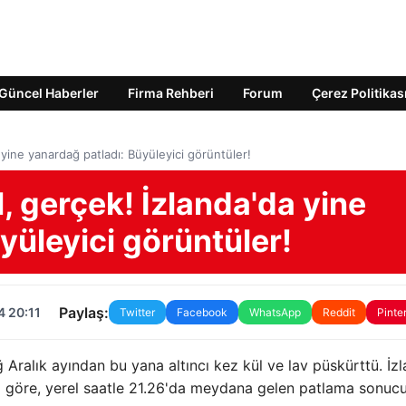
Güncel Haberler
Firma Rehberi
Forum
Çerez Politikas
 yine yanardağ patladı: Büyüleyici görüntüler!
, gerçek! İzlanda'da yine
yüleyici görüntüler!
Paylaş:
4 20:11
Twitter
Facebook
WhatsApp
Reddit
Pinte
Aralık ayından bu yana altıncı kez kül ve lav püskürttü. İz
a göre, yerel saatle 21.26'da meydana gelen patlama sonucu