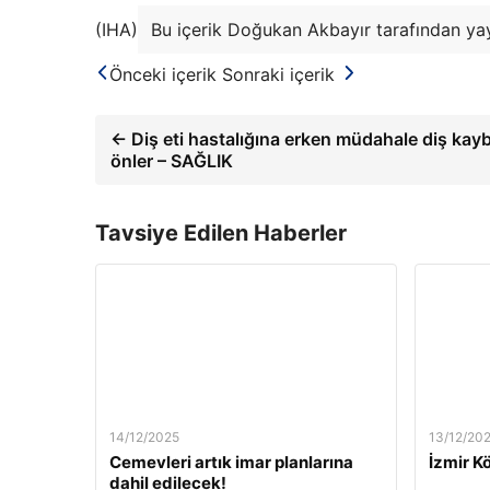
(IHA)
Bu içerik Doğukan Akbayır tarafından yay
Önceki içerik
Sonraki içerik
← Diş eti hastalığına erken müdahale diş kayb
önler – SAĞLIK
Tavsiye Edilen Haberler
14/12/2025
13/12/20
Cemevleri artık imar planlarına
İzmir Kö
dahil edilecek!