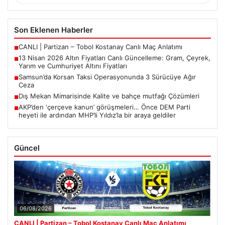
Son Eklenen Haberler
CANLI | Partizan – Tobol Kostanay Canlı Maç Anlatımı
■
13 Nisan 2026 Altın Fiyatları Canlı Güncelleme: Gram, Çeyrek,
■
Yarım ve Cumhuriyet Altını Fiyatları
Samsun’da Korsan Taksi Operasyonunda 3 Sürücüye Ağır
■
Ceza
Dış Mekan Mimarisinde Kalite ve bahçe mutfağı Çözümleri
■
AKP’den ‘çerçeve kanun’ görüşmeleri… Önce DEM Parti
■
heyeti ile ardından MHP’li Yıldız’la bir araya geldiler
Güncel
06/08/2026
CANLI | Partizan – Tobol Kostanay Canlı Maç Anlatımı