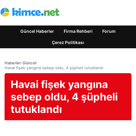
Güncel Haberler
Firma Rehberi
Forum
Çerez Politikası
Haberler
›
Güncel
›
Havai fişek yangına sebep oldu, 4 şüpheli tutuklandı
Havai fişek yangına
sebep oldu, 4 şüpheli
tutuklandı