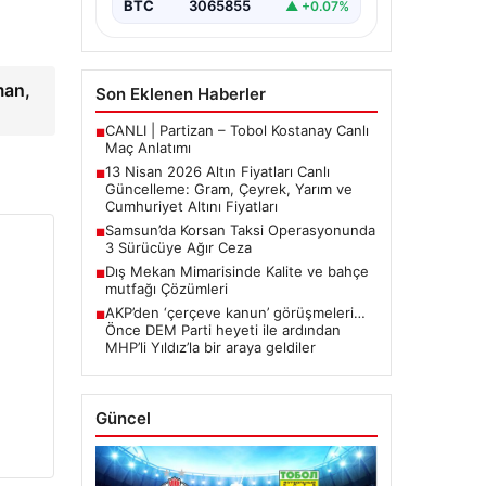
BTC
3065855
▲ +0.07%
arasında yürütülen barış
görüşmelerinden beklenen…
man,
Son Eklenen Haberler
CANLI | Partizan – Tobol Kostanay Canlı
■
Maç Anlatımı
13 Nisan 2026 Altın Fiyatları Canlı
■
Güncelleme: Gram, Çeyrek, Yarım ve
Cumhuriyet Altını Fiyatları
Samsun’da Korsan Taksi Operasyonunda
■
3 Sürücüye Ağır Ceza
Dış Mekan Mimarisinde Kalite ve bahçe
■
mutfağı Çözümleri
AKP’den ‘çerçeve kanun’ görüşmeleri…
■
Önce DEM Parti heyeti ile ardından
MHP’li Yıldız’la bir araya geldiler
Güncel