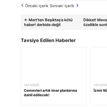
Önceki içerik
Sonraki içerik
← Mert’ten Beşiktaş’a kötü
Dikkat! Mevs
haber! derbide değil
özellikle son
Tavsiye Edilen Haberler
14/12/2025
13/12/20
Cemevleri artık imar planlarına
İzmir Kö
dahil edilecek!