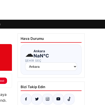
ı
Hava Durumu
☁
Ankara
NaN°C
ŞEHIR SEÇ
rest
Bizi Takip Edin
maya
ndı.