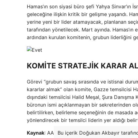
Hamas’ın son siyasi büro şefi Yahya Sinvar’ın İs
geleceğine ilişkin kritik bir gelişme yaşandı. H
yerine yeni bir lider atamayacak, planlanan seçi
tarafından yönetilecek. Mart ayında. Hamas’ın es
ardından kurulan komitenin, grubun liderliğini g
KOMİTE STRATEJİK KARAR AL
Görevi “grubun savaş sırasında ve istisnai duru
kararlar almak” olan komite, Gazze temsilcisi Hali
dışındaki temsilcisi Halid Meşal, Şura Danışma
büronun ismi açıklanmayan bir sekreterinden ol
belirtilirken, belirleme seçeneğinin de masada 
yönlendirecek bir temsilci liderin yer aldığı belirt
Kaynak
: AA
Bu içerik Doğukan Akbayır tarafınd