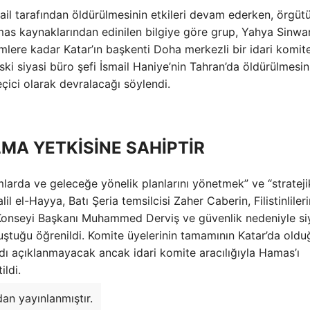
rail tarafından öldürülmesinin etkileri devam ederken, örgüt
amas kaynaklarından edinilen bilgiye göre grup, Yahya Sinwar
mlere kadar Katar’ın başkenti Doha merkezli bir idari komit
ki siyasi büro şefi İsmail Haniye’nin Tahran’da öldürülmesin
eçici olarak devralacağı söylendi.
MA YETKİSİNE SAHİPTİR
mlarda ve geleceğe yönelik planlarını yönetmek” ve “strateji
l el-Hayya, Batı Şeria temsilcisi Zaher Caberin, Filistinliler
 Konseyi Başkanı Muhammed Derviş ve güvenlik nedeniyle si
uştuğu öğrenildi. Komite üyelerinin tamamının Katar’da oldu
adı açıklanmayacak ancak idari komite aracılığıyla Hamas’ı
ildi.
an yayınlanmıştır.