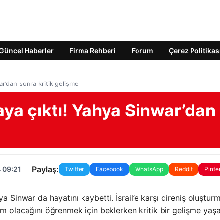
Güncel Haberler
Firma Rehberi
Forum
Çerez Politikas
ar’dan sonra kritik gelişme
aya çıktı! Yahya Sinwar’dan
Paylaş:
 09:21
Twitter
Facebook
WhatsApp
Reddit
Pinte
ya Sinwar da hayatını kaybetti. İsrail’e karşı direniş oluştur
im olacağını öğrenmek için beklerken kritik bir gelişme yaşa