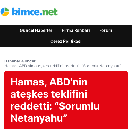
Güncel Haberler
Firma Rehberi
Forum
Çerez Politikası
Haberler
›
Güncel
›
Hamas, ABD'nin ateşkes teklifini reddetti: “Sorumlu Netanyahu”
Hamas, ABD'nin
ateşkes teklifini
reddetti: “Sorumlu
Netanyahu”