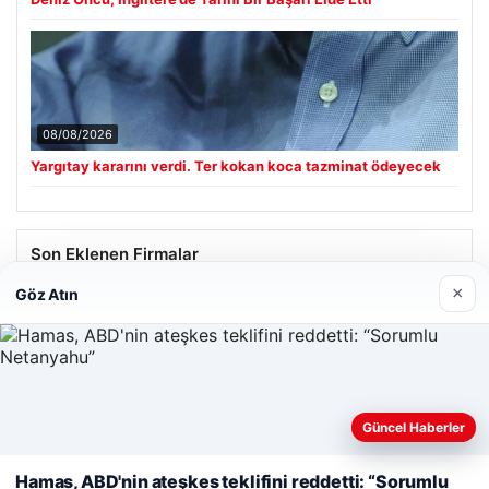
08/08/2026
Yargıtay kararını verdi. Ter kokan koca tazminat ödeyecek
Son Eklenen Firmalar
×
Göz Atın
Hastaş Beton
26/05/2026
Güncel Haberler
Web sitemizi nasıl kullandığınızı daha iyi anlayabilmek,
deneyiminizi kişiselleştirmek ve geliştirmek amacıyla çerezler
Hamas, ABD'nin ateşkes teklifini reddetti: “Sorumlu
kullanıyoruz.
Çerez Politikamız