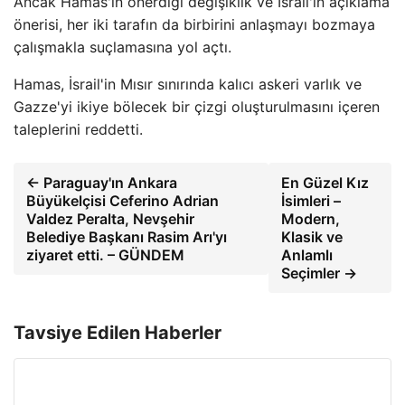
Ancak Hamas'ın önerdiği değişiklik ve İsrail'in açıklama
önerisi, her iki tarafın da birbirini anlaşmayı bozmaya
çalışmakla suçlamasına yol açtı.
Hamas, İsrail'in Mısır sınırında kalıcı askeri varlık ve
Gazze'yi ikiye bölecek bir çizgi oluşturulmasını içeren
taleplerini reddetti.
← Paraguay'ın Ankara
En Güzel Kız
Büyükelçisi Ceferino Adrian
İsimleri –
Valdez Peralta, Nevşehir
Modern,
Belediye Başkanı Rasim Arı'yı ​​
Klasik ve
ziyaret etti. – GÜNDEM
Anlamlı
Seçimler →
Tavsiye Edilen Haberler