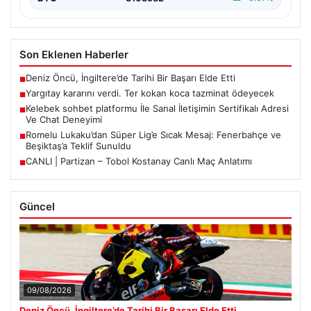
Son Eklenen Haberler
Deniz Öncü, İngiltere’de Tarihi Bir Başarı Elde Etti
■
Yargıtay kararını verdi. Ter kokan koca tazminat ödeyecek
■
Kelebek sohbet platformu İle Sanal İletişimin Sertifikalı Adresi
■
Ve Chat Deneyimi
Romelu Lukaku’dan Süper Lig’e Sıcak Mesaj: Fenerbahçe ve
■
Beşiktaş’a Teklif Sunuldu
CANLI | Partizan – Tobol Kostanay Canlı Maç Anlatımı
■
Güncel
09/08/2026
Deniz Öncü, İngiltere’de Tarihi Bir Başarı Elde Etti