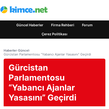
Güncel Haberler
Firma Rehberi
Forum
Çerez Politikası
Haberler
›
Güncel
›
Gürcistan Parlamentosu “Yabancı Ajanlar Yasasını” Geçirdi
Gürcistan
Parlamentosu
“Yabancı Ajanlar
Yasasını” Geçirdi