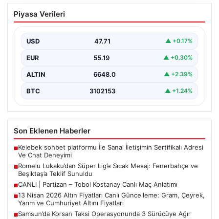
Romelu Lukaku’dan Süper Lig’e Sıcak
Piyasa Verileri
Mesaj: Fenerbahçe ve Beşiktaş’a Teklif
Sunuldu
USD
47.71
▲ +0.17%
Avrupa’nın önemli golcülerinden Romelu Lukaku’nun
ismi, son günlerde yeniden Süper Lig gündeminde öne
EUR
55.19
▲ +0.30%
çıkıyor.…
ALTIN
6648.0
▲ +2.39%
BTC
3102153
▲ +1.24%
Son Eklenen Haberler
Kelebek sohbet platformu İle Sanal İletişimin Sertifikalı Adresi
■
Ve Chat Deneyimi
Romelu Lukaku’dan Süper Lig’e Sıcak Mesaj: Fenerbahçe ve
■
Beşiktaş’a Teklif Sunuldu
CANLI | Partizan – Tobol Kostanay Canlı Maç Anlatımı
■
13 Nisan 2026 Altın Fiyatları Canlı Güncelleme: Gram, Çeyrek,
■
Yarım ve Cumhuriyet Altını Fiyatları
Samsun’da Korsan Taksi Operasyonunda 3 Sürücüye Ağır
■