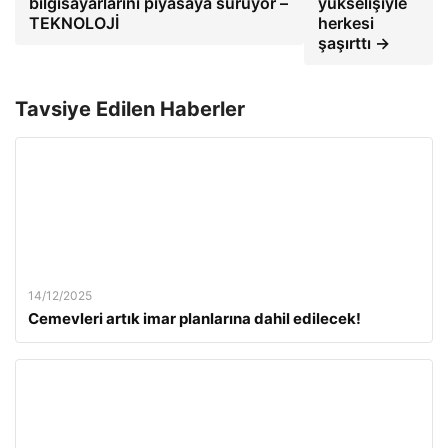
bilgisayarlarını piyasaya sürüyor –
yükselişiyle
TEKNOLOJİ
herkesi
şaşırttı →
Tavsiye Edilen Haberler
14/12/2025
Cemevleri artık imar planlarına dahil edilecek!