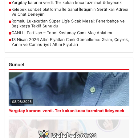
Yargıtay kararını verdi. Ter kokan koca tazminat ödeyecek
■
Kelebek sohbet platformu İle Sanal İletişimin Sertifikalı Adresi
■
Ve Chat Deneyimi
Romelu Lukaku’dan Süper Lig’e Sıcak Mesaj: Fenerbahçe ve
■
Beşiktaş’a Teklif Sunuldu
CANLI | Partizan – Tobol Kostanay Canlı Maç Anlatımı
■
13 Nisan 2026 Altın Fiyatları Canlı Güncelleme: Gram, Çeyrek,
■
Yarım ve Cumhuriyet Altını Fiyatları
Güncel
08/08/2026
Yargıtay kararını verdi. Ter kokan koca tazminat ödeyecek