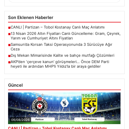
Son Eklenen Haberler
CANLI | Partizan – Tobol Kostanay Canlı Maç Anlatımı
■
13 Nisan 2026 Altın Fiyatları Canlı Güncelleme: Gram, Çeyrek,
■
Yarım ve Cumhuriyet Altını Fiyatları
Samsun’da Korsan Taksi Operasyonunda 3 Sürücüye Ağır
■
Ceza
Dış Mekan Mimarisinde Kalite ve bahçe mutfağı Çözümleri
■
AKP’den ‘çerçeve kanun’ görüşmeleri… Önce DEM Parti
■
heyeti ile ardından MHP’li Yıldız’la bir araya geldiler
Güncel
06/08/2026
CANLI | Partizan – Tobol Kostanay Canlı Maç Anlatımı