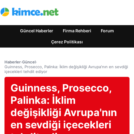
Güncel Haberler
Firma Rehberi
Forum
Çerez Politikası
Haberler
›
Güncel
›
Guinness, Prosecco, Palinka: İklim değişikliği Avrupa'nın en sevdiği
içecekleri tehdit ediyor
Guinness, Prosecco,
Palinka: İklim
değişikliği Avrupa'nın
en sevdiği içecekleri