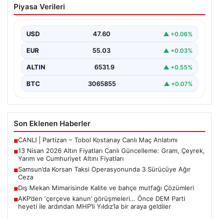
Piyasa Verileri
Güncelleme: Gram, Çeyrek, Yarım ve
Cumhuriyet Altını Fiyatları
USD
47.60
▲ +0.06%
Altın piyasalarda hafta başında tansiyon yükseldi. ABD
ile İran arasında yürütülen barış görüşmelerinden
EUR
55.03
▲ +0.03%
beklenen…
ALTIN
6531.9
▲ +0.55%
BTC
3065855
▲ +0.07%
Son Eklenen Haberler
CANLI | Partizan – Tobol Kostanay Canlı Maç Anlatımı
■
13 Nisan 2026 Altın Fiyatları Canlı Güncelleme: Gram, Çeyrek,
■
Yarım ve Cumhuriyet Altını Fiyatları
Samsun’da Korsan Taksi Operasyonunda 3 Sürücüye Ağır
■
Ceza
Dış Mekan Mimarisinde Kalite ve bahçe mutfağı Çözümleri
■
AKP’den ‘çerçeve kanun’ görüşmeleri… Önce DEM Parti
■
heyeti ile ardından MHP’li Yıldız’la bir araya geldiler