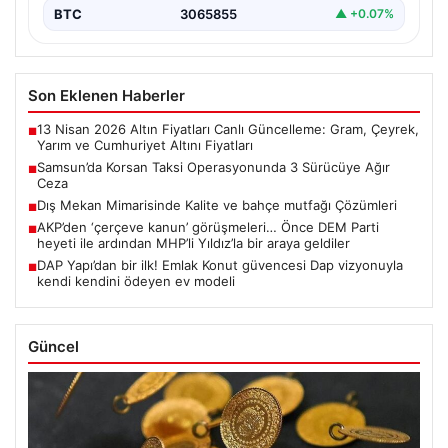
BTC
3065855
▲ +0.07%
Son Eklenen Haberler
13 Nisan 2026 Altın Fiyatları Canlı Güncelleme: Gram, Çeyrek,
■
Yarım ve Cumhuriyet Altını Fiyatları
Samsun’da Korsan Taksi Operasyonunda 3 Sürücüye Ağır
■
Ceza
Dış Mekan Mimarisinde Kalite ve bahçe mutfağı Çözümleri
■
AKP’den ‘çerçeve kanun’ görüşmeleri… Önce DEM Parti
■
heyeti ile ardından MHP’li Yıldız’la bir araya geldiler
DAP Yapı’dan bir ilk! Emlak Konut güvencesi Dap vizyonuyla
■
kendi kendini ödeyen ev modeli
Güncel