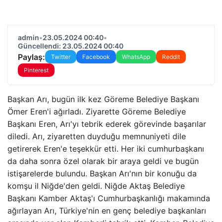
admin
•
23.05.2024 00:40
•
Güncellendi: 23.05.2024 00:40
Paylaş:
Twitter
Facebook
WhatsApp
Reddit
Pinterest
Başkan Arı, bugün ilk kez Göreme Belediye Başkanı
Ömer Eren'i ağırladı. Ziyarette Göreme Belediye
Başkanı Eren, Arı'yı ​​tebrik ederek görevinde başarılar
diledi. Arı, ziyaretten duyduğu memnuniyeti dile
getirerek Eren'e teşekkür etti. Her iki cumhurbaşkanı
da daha sonra özel olarak bir araya geldi ve bugün
istişarelerde bulundu. Başkan Arı'nın bir konuğu da
komşu il Niğde'den geldi. Niğde Aktaş Belediye
Başkanı Kamber Aktaş'ı Cumhurbaşkanlığı makamında
ağırlayan Arı, Türkiye'nin en genç belediye başkanları