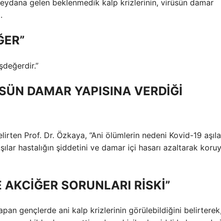
ydana gelen beklenmedik kalp krizlerinin, virüsün damar
.
ĞER”
şdeğerdir.”
ÜSÜN DAMAR YAPISINA VERDİĞİ
lirten Prof. Dr. Özkaya, “Ani ölümlerin nedeni Kovid-19 aşıla
şılar hastalığın şiddetini ve damar içi hasarı azaltarak koru
 AKCİĞER SORUNLARI RİSKİ”
apan gençlerde ani kalp krizlerinin görülebildiğini belirterek