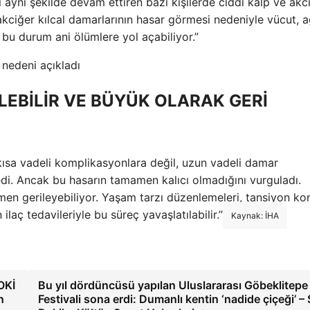
 aynı şekilde devam ettiren bazı kişilerde ciddi kalp ve akc
 akciğer kılcal damarlarının hasar görmesi nedeniyle vücut, a
 bu durum ani ölümlere yol açabiliyor.”
EBİLİR VE BÜYÜK OLARAK GERİ
kısa vadeli komplikasyonlara değil, uzun vadeli damar
di. Ancak bu hasarın tamamen kalıcı olmadığını vurguladı.
men gerileyebiliyor. Yaşam tarzı düzenlemeleri, tansiyon kon
aç tedavileriyle bu süreç yavaşlatılabilir.”
Kaynak: İHA
OKİ
Bu yıl dördüncüsü yapılan Uluslararası Göbeklitepe
n
Festivali sona erdi: Dumanlı kentin ‘nadide çiçeği’ –