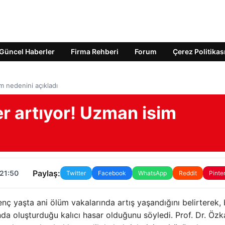
Güncel Haberler
Firma Rehberi
Forum
Çerez Politikas
m nedenini açıkladı
r artıyor! Uzman isim
Paylaş:
 21:50
Twitter
Facebook
WhatsApp
Reddit
Pinte
ç yaşta ani ölüm vakalarında artış yaşandığını belirterek,
da oluşturduğu kalıcı hasar olduğunu söyledi. Prof. Dr. Özk