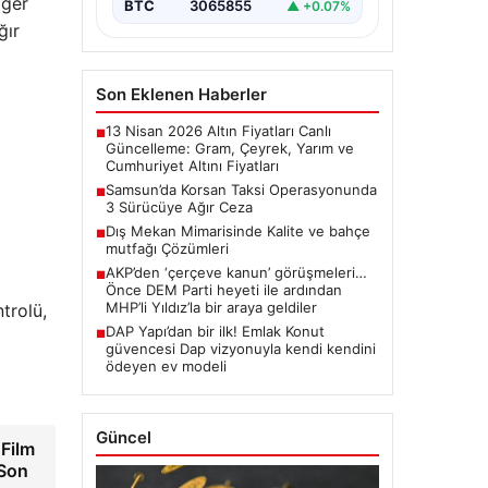
iğer
BTC
3065855
▲ +0.07%
ğır
Son Eklenen Haberler
13 Nisan 2026 Altın Fiyatları Canlı
■
Güncelleme: Gram, Çeyrek, Yarım ve
Cumhuriyet Altını Fiyatları
Samsun’da Korsan Taksi Operasyonunda
■
3 Sürücüye Ağır Ceza
Dış Mekan Mimarisinde Kalite ve bahçe
■
mutfağı Çözümleri
AKP’den ‘çerçeve kanun’ görüşmeleri…
■
Önce DEM Parti heyeti ile ardından
MHP’li Yıldız’la bir araya geldiler
trolü,
DAP Yapı’dan bir ilk! Emlak Konut
■
güvencesi Dap vizyonuyla kendi kendini
ödeyen ev modeli
Güncel
 Film
 Son