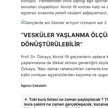
konuştu: “Pandemiden önce yaptığı ağır sporları
sorunları oluşabiliyor. Kovid-19 sonrası kalp ve
egzersiz sırasında yeterli oksijeni sağlayamıyor,
“VESKÜLER YAŞLANMA ÖLÇÜL
DÖNÜŞTÜRÜLEBİLİR”
Prof. Dr. Özkaya, Kovid-19 geçirenlerin sadece 
yaşlanmasına da dikkat etmesi gerektiğini söyle
Özkaya, “Bazı damar rahatsızlıkları zamanla kıs
kalbi zorlayan egzersizlerden kaçınma ve uygun il
İlginizi Çekebilir
← Toki kura listesi ne zaman paylaşılacak ? T
kura çekimi ne zaman gerçekleşecek, kazana