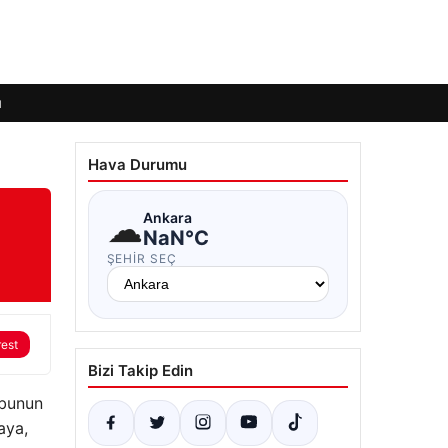
ı
Hava Durumu
☁
Ankara
NaN°C
ŞEHIR SEÇ
rest
Bizi Takip Edin
 bunun
aya,