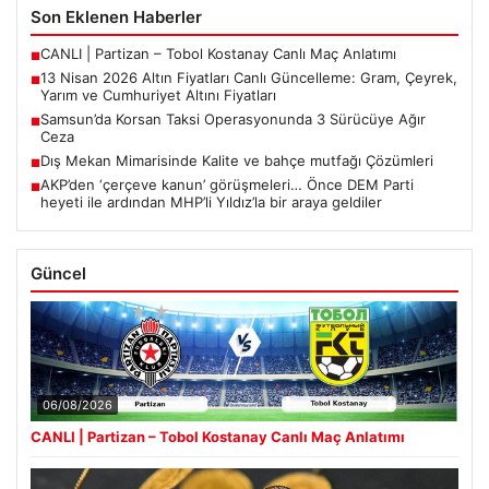
Son Eklenen Haberler
CANLI | Partizan – Tobol Kostanay Canlı Maç Anlatımı
■
13 Nisan 2026 Altın Fiyatları Canlı Güncelleme: Gram, Çeyrek,
■
Yarım ve Cumhuriyet Altını Fiyatları
Samsun’da Korsan Taksi Operasyonunda 3 Sürücüye Ağır
■
Ceza
Dış Mekan Mimarisinde Kalite ve bahçe mutfağı Çözümleri
■
AKP’den ‘çerçeve kanun’ görüşmeleri… Önce DEM Parti
■
heyeti ile ardından MHP’li Yıldız’la bir araya geldiler
Güncel
06/08/2026
CANLI | Partizan – Tobol Kostanay Canlı Maç Anlatımı