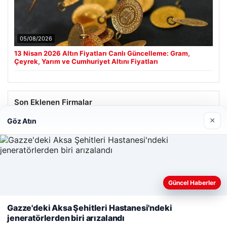
05/08/2026
13 Nisan 2026 Altın Fiyatları Canlı Güncelleme: Gram,
Çeyrek, Yarım ve Cumhuriyet Altını Fiyatları
Son Eklenen Firmalar
×
Göz Atın
Güncel Haberler
Web sitemizi nasıl kullandığınızı daha iyi anlayabilmek,
deneyiminizi kişiselleştirmek ve geliştirmek amacıyla çerezler
Gazze'deki Aksa Şehitleri Hastanesi'ndeki
kullanıyoruz.
Çerez Politikamız
jeneratörlerden biri arızalandı
Reddet
Kabul Et