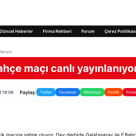
Güncel Haberler
Firma Rehberi
Forum
Çerez Politikas
lanıyor
hçe maçı canlı yayınlanıyo
Paylaş:
4 18:06
Twitter
Facebook
WhatsApp
Reddit
Pinte
itik maçına sahne oluyor. Dev derbide Galatasaray ile F.Bah