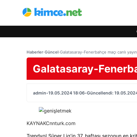
Haberler
›
Güncel
›
Galatasaray-Fenerbahçe maçı canlı yayın
Galatasaray-Fenerba
admin
•
19.05.2024 18:06
•
Güncellendi: 19.05.202
KAYNAK
Cnnturk.com
Trendyol Süper Lig'in 37. haftası sezonun en kr