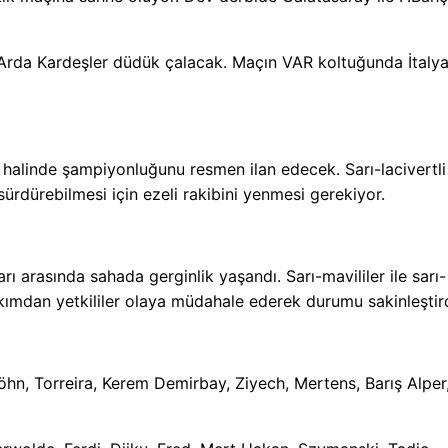
Arda Kardeşler düdük çalacak. Maçın VAR koltuğunda İtaly
halinde şampiyonluğunu resmen ilan edecek. Sarı-lacivertli
ürdürebilmesi için ezeli rakibini yenmesi gerekiyor.
 arasında sahada gerginlik yaşandı. Sarı-mavililer ile sarı-
takımdan yetkililer olaya müdahale ederek durumu sakinleştird
hn, Torreira, Kerem Demirbay, Ziyech, Mertens, Barış Alper