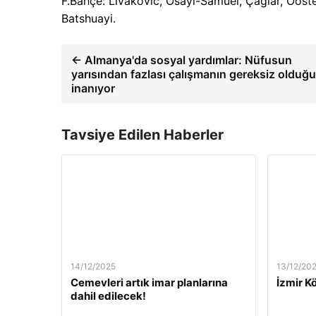
F.Bahçe: Livakovic, Osayi-Samuel, Çağlar, Ooste
Batshuayi.
← Almanya'da sosyal yardımlar: Nüfusun
yarısından fazlası çalışmanın gereksiz olduğ
inanıyor
Tavsiye Edilen Haberler
14/12/2025
13/12/20
Cemevleri artık imar planlarına
İzmir Kö
dahil edilecek!