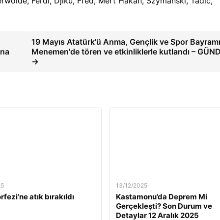
rwolde, Ferdi, Djiku, Fred, Mert Hakan, Szymanski, Tadic,
19 Mayıs Atatürk'ü Anma, Gençlik ve Spor Bayram
una
Menemen'de tören ve etkinliklerle kutlandı – GÜ
→
25
13/12/2025
rfezi’ne atık bırakıldı
Kastamonu’da Deprem Mi
Gerçekleşti? Son Durum ve
Detaylar 12 Aralık 2025