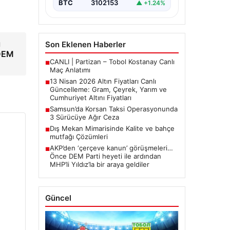
BTC
3102153
▲ +1.24%
arasında yürütülen barış
görüşmelerinden beklenen…
ı
Son Eklenen Haberler
NDEM
CANLI | Partizan – Tobol Kostanay Canlı
■
Maç Anlatımı
13 Nisan 2026 Altın Fiyatları Canlı
■
Güncelleme: Gram, Çeyrek, Yarım ve
Cumhuriyet Altını Fiyatları
Samsun’da Korsan Taksi Operasyonunda
■
3 Sürücüye Ağır Ceza
Dış Mekan Mimarisinde Kalite ve bahçe
■
mutfağı Çözümleri
AKP’den ‘çerçeve kanun’ görüşmeleri…
■
Önce DEM Parti heyeti ile ardından
MHP’li Yıldız’la bir araya geldiler
Güncel