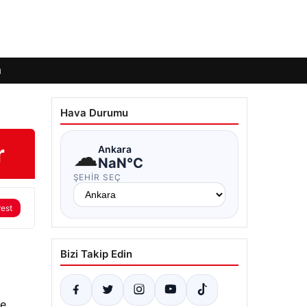
ı
Hava Durumu
r
☁
Ankara
NaN°C
ŞEHIR SEÇ
rest
Bizi Takip Edin
çe