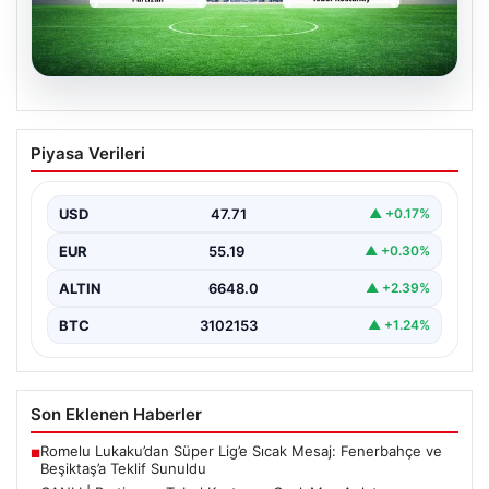
06.08.2026
CANLI | Partizan – Tobol Kostanay Canlı
Piyasa Verileri
Maç Anlatımı
USD
47.71
▲ +0.17%
EUR
55.19
▲ +0.30%
ALTIN
6648.0
▲ +2.39%
BTC
3102153
▲ +1.24%
Son Eklenen Haberler
Romelu Lukaku’dan Süper Lig’e Sıcak Mesaj: Fenerbahçe ve
■
Beşiktaş’a Teklif Sunuldu