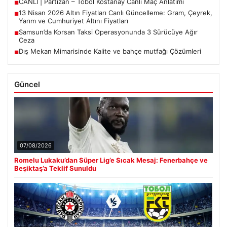
CANLI | Partizan – Tobol Kostanay Canlı Maç Anlatımı
■
13 Nisan 2026 Altın Fiyatları Canlı Güncelleme: Gram, Çeyrek,
■
Yarım ve Cumhuriyet Altını Fiyatları
Samsun’da Korsan Taksi Operasyonunda 3 Sürücüye Ağır
■
Ceza
Dış Mekan Mimarisinde Kalite ve bahçe mutfağı Çözümleri
■
Güncel
07/08/2026
Romelu Lukaku’dan Süper Lig’e Sıcak Mesaj: Fenerbahçe ve
Beşiktaş’a Teklif Sunuldu