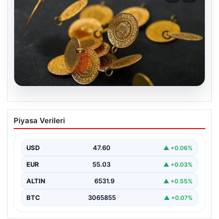
05.08.2026
13 Nisan 2026 Altın Fiyatları Canlı
Piyasa Verileri
Güncelleme: Gram, Çeyrek, Yarım ve
Cumhuriyet Altını Fiyatları
USD
47.60
▲ +0.06%
Altın piyasalarda hafta başında tansiyon yükseldi. ABD
ile İran arasında yürütülen barış görüşmelerinden
EUR
55.03
▲ +0.03%
beklenen…
ALTIN
6531.9
▲ +0.55%
BTC
3065855
▲ +0.07%