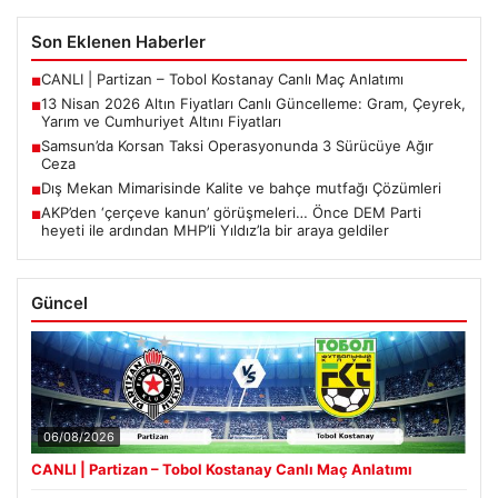
Son Eklenen Haberler
CANLI | Partizan – Tobol Kostanay Canlı Maç Anlatımı
■
13 Nisan 2026 Altın Fiyatları Canlı Güncelleme: Gram, Çeyrek,
■
Yarım ve Cumhuriyet Altını Fiyatları
Samsun’da Korsan Taksi Operasyonunda 3 Sürücüye Ağır
■
Ceza
Dış Mekan Mimarisinde Kalite ve bahçe mutfağı Çözümleri
■
AKP’den ‘çerçeve kanun’ görüşmeleri… Önce DEM Parti
■
heyeti ile ardından MHP’li Yıldız’la bir araya geldiler
Güncel
06/08/2026
CANLI | Partizan – Tobol Kostanay Canlı Maç Anlatımı