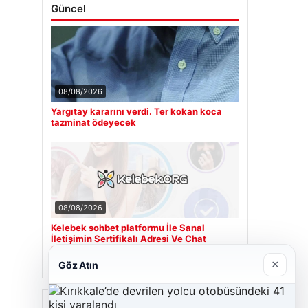
Güncel
08/08/2026
Yargıtay kararını verdi. Ter kokan koca
tazminat ödeyecek
08/08/2026
Kelebek sohbet platformu İle Sanal
İletişimin Sertifikalı Adresi Ve Chat
Deneyimi
×
Göz Atın
Son Eklenen Firmalar