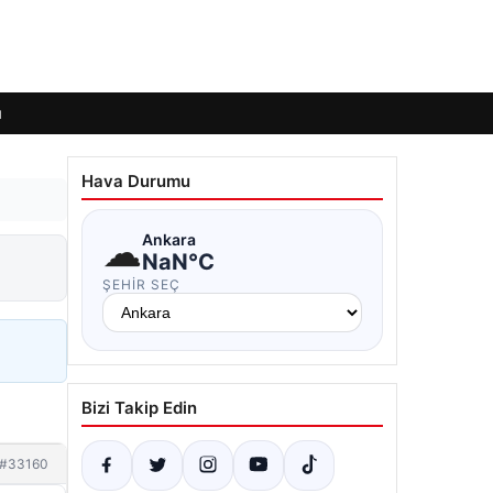
ı
Hava Durumu
☁
Ankara
NaN°C
ŞEHIR SEÇ
Bizi Takip Edin
#33160