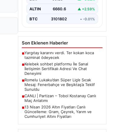
bir biçimde iletişim kurması ciddi bir
hassasiyet ifade etmektedir. Halen…
ALTIN
6660.6
▲ +2.59%
BTC
3101802
• -0.01%
Son Eklenen Haberler
Yargıtay kararını verdi. Ter kokan koca
■
tazminat ödeyecek
Kelebek sohbet platformu İle Sanal
■
İletişimin Sertifikalı Adresi Ve Chat
Deneyimi
Romelu Lukaku’dan Süper Lig’e Sıcak
■
Mesaj: Fenerbahçe ve Beşiktaş’a Teklif
Sunuldu
CANLI | Partizan – Tobol Kostanay Canlı
■
Maç Anlatımı
13 Nisan 2026 Altın Fiyatları Canlı
■
Güncelleme: Gram, Çeyrek, Yarım ve
Cumhuriyet Altını Fiyatları