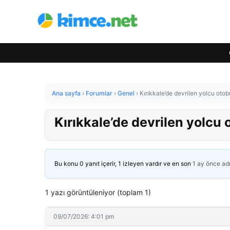
Ana sayfa
›
Forumlar
›
Genel
›
Kırıkkale’de devrilen yolcu otob
Kırıkkale’de devrilen yolcu 
Bu konu 0 yanıt içerir, 1 izleyen vardır ve en son
1 ay önce
ad
1 yazı görüntüleniyor (toplam 1)
09/07/2026: 4:01 pm