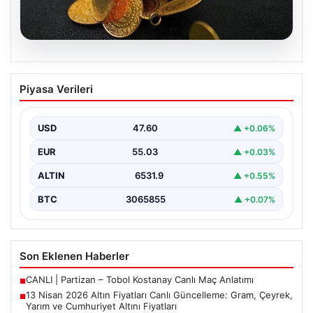
05.08.2026
13 Nisan 2026 Altın Fiyatları Canlı
Piyasa Verileri
Güncelleme: Gram, Çeyrek, Yarım ve
Cumhuriyet Altını Fiyatları
USD
47.60
▲ +0.06%
Altın piyasalarda hafta başında tansiyon yükseldi. ABD
ile İran arasında yürütülen barış görüşmelerinden
EUR
55.03
▲ +0.03%
beklenen…
ALTIN
6531.9
▲ +0.55%
BTC
3065855
▲ +0.07%
Son Eklenen Haberler
CANLI | Partizan – Tobol Kostanay Canlı Maç Anlatımı
■
13 Nisan 2026 Altın Fiyatları Canlı Güncelleme: Gram, Çeyrek,
■
Yarım ve Cumhuriyet Altını Fiyatları