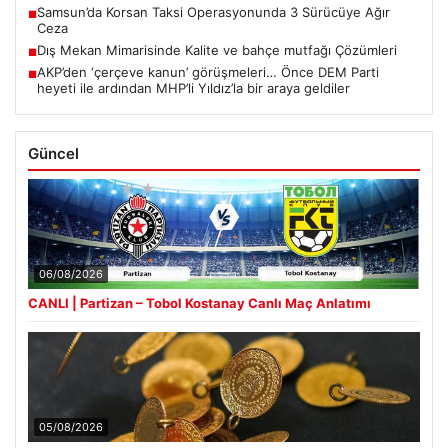
Samsun’da Korsan Taksi Operasyonunda 3 Sürücüye Ağır
■
Ceza
Dış Mekan Mimarisinde Kalite ve bahçe mutfağı Çözümleri
■
AKP’den ‘çerçeve kanun’ görüşmeleri… Önce DEM Parti
■
heyeti ile ardından MHP’li Yıldız’la bir araya geldiler
Güncel
06/08/2026
CANLI | Partizan – Tobol Kostanay Canlı Maç Anlatımı
05/08/2026