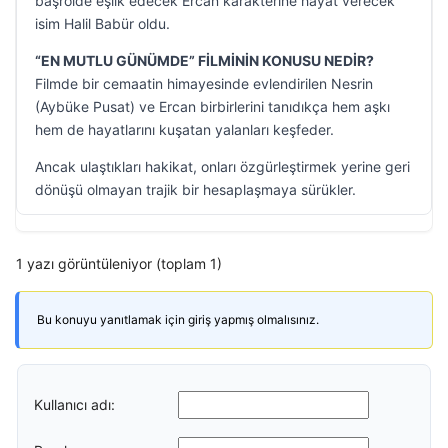
başrolde eşlik edecek Ercan karakterine hayat verecek
isim Halil Babür oldu.
“EN MUTLU GÜNÜMDE” FİLMİNİN KONUSU NEDİR?
Filmde bir cemaatin himayesinde evlendirilen Nesrin
(Aybüke Pusat) ve Ercan birbirlerini tanıdıkça hem aşkı
hem de hayatlarını kuşatan yalanları keşfeder.
Ancak ulaştıkları hakikat, onları özgürleştirmek yerine geri
dönüşü olmayan trajik bir hesaplaşmaya sürükler.
1 yazı görüntüleniyor (toplam 1)
Bu konuyu yanıtlamak için giriş yapmış olmalısınız.
Kullanıcı adı: