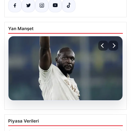
Yan Manşet
07.08.2026
Romelu Lukaku’dan Süper Lig’e Sıcak
Piyasa Verileri
Mesaj: Fenerbahçe ve Beşiktaş’a Teklif
Sunuldu