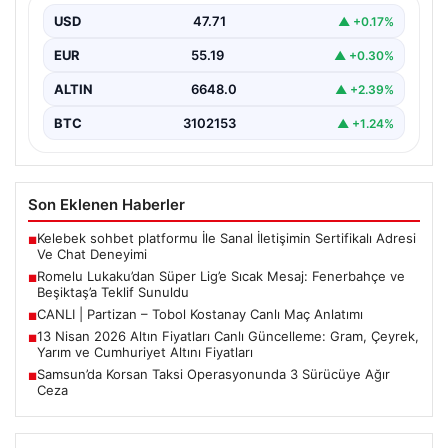
USD
47.71
▲ +0.17%
Avrupa'nın önemli golcülerinden Romelu Lukaku'nun
ismi, son günlerde yeniden Süper Lig gündeminde öne
EUR
55.19
▲ +0.30%
çıkıyor.…
ALTIN
6648.0
▲ +2.39%
BTC
3102153
▲ +1.24%
Son Eklenen Haberler
Kelebek sohbet platformu İle Sanal İletişimin Sertifikalı Adresi
■
Ve Chat Deneyimi
Romelu Lukaku’dan Süper Lig’e Sıcak Mesaj: Fenerbahçe ve
■
Beşiktaş’a Teklif Sunuldu
CANLI | Partizan – Tobol Kostanay Canlı Maç Anlatımı
■
13 Nisan 2026 Altın Fiyatları Canlı Güncelleme: Gram, Çeyrek,
■
Yarım ve Cumhuriyet Altını Fiyatları
Samsun’da Korsan Taksi Operasyonunda 3 Sürücüye Ağır
■
Ceza