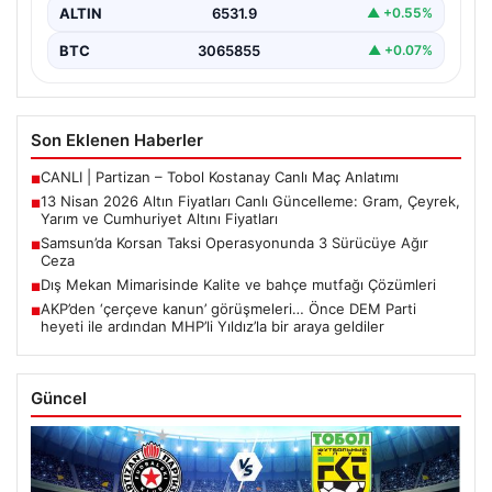
ALTIN
6531.9
▲ +0.55%
BTC
3065855
▲ +0.07%
Son Eklenen Haberler
CANLI | Partizan – Tobol Kostanay Canlı Maç Anlatımı
■
13 Nisan 2026 Altın Fiyatları Canlı Güncelleme: Gram, Çeyrek,
■
Yarım ve Cumhuriyet Altını Fiyatları
Samsun’da Korsan Taksi Operasyonunda 3 Sürücüye Ağır
■
Ceza
Dış Mekan Mimarisinde Kalite ve bahçe mutfağı Çözümleri
■
AKP’den ‘çerçeve kanun’ görüşmeleri… Önce DEM Parti
■
heyeti ile ardından MHP’li Yıldız’la bir araya geldiler
Güncel