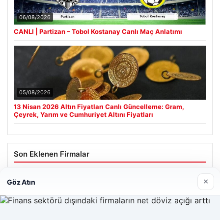
06/08/2026
CANLI | Partizan – Tobol Kostanay Canlı Maç Anlatımı
05/08/2026
13 Nisan 2026 Altın Fiyatları Canlı Güncelleme: Gram,
Çeyrek, Yarım ve Cumhuriyet Altını Fiyatları
Son Eklenen Firmalar
Cengiz Sigorta
×
Göz Atın
23/06/2026