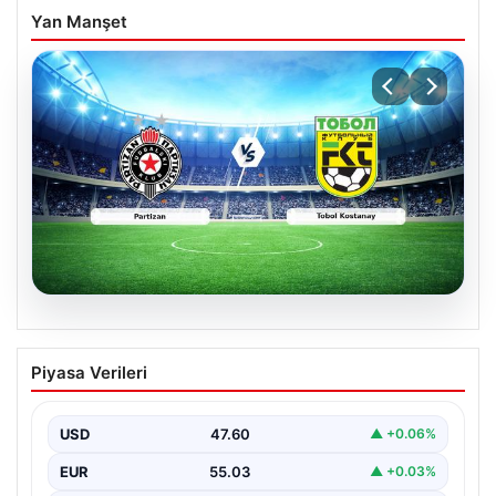
Yan Manşet
06.08.2026
CANLI | Partizan – Tobol Kostanay Canlı
Piyasa Verileri
Maç Anlatımı
USD
47.60
▲ +0.06%
EUR
55.03
▲ +0.03%