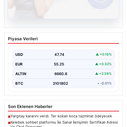
08.08.2026
Kelebek sohbet platformu İle Sanal
Piyasa Verileri
İletişimin Sertifikalı Adresi Ve Chat
Deneyimi
USD
47.74
▲ +0.18%
Sanal ortamında insanların güvenli bir biçimde iletişim
kurması ciddi bir hassasiyet ifade etmektedir. Halen…
EUR
55.25
▲ +0.32%
ALTIN
6660.6
▲ +2.59%
BTC
3101802
• -0.01%
Son Eklenen Haberler
Yargıtay kararını verdi. Ter kokan koca tazminat ödeyecek
■
Kelebek sohbet platformu İle Sanal İletişimin Sertifikalı Adresi
■
Ve Chat Deneyimi