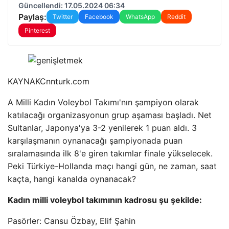
Güncellendi: 17.05.2024 06:34
Paylaş:
Twitter
Facebook
WhatsApp
Reddit
Pinterest
KAYNAK
Cnnturk.com
A Milli Kadın Voleybol Takımı'nın şampiyon olarak
katılacağı organizasyonun grup aşaması başladı. Net
Sultanlar, Japonya'ya 3-2 yenilerek 1 puan aldı. 3
karşılaşmanın oynanacağı şampiyonada puan
sıralamasında ilk 8'e giren takımlar finale yükselecek.
Peki Türkiye-Hollanda maçı hangi gün, ne zaman, saat
kaçta, hangi kanalda oynanacak?
Kadın milli voleybol takımının kadrosu şu şekilde:
Pasörler: Cansu Özbay, Elif Şahin