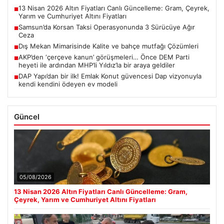
13 Nisan 2026 Altın Fiyatları Canlı Güncelleme: Gram, Çeyrek,
■
Yarım ve Cumhuriyet Altını Fiyatları
Samsun’da Korsan Taksi Operasyonunda 3 Sürücüye Ağır
■
Ceza
Dış Mekan Mimarisinde Kalite ve bahçe mutfağı Çözümleri
■
AKP’den ‘çerçeve kanun’ görüşmeleri… Önce DEM Parti
■
heyeti ile ardından MHP’li Yıldız’la bir araya geldiler
DAP Yapı’dan bir ilk! Emlak Konut güvencesi Dap vizyonuyla
■
kendi kendini ödeyen ev modeli
Güncel
05/08/2026
13 Nisan 2026 Altın Fiyatları Canlı Güncelleme: Gram,
Çeyrek, Yarım ve Cumhuriyet Altını Fiyatları