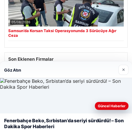
05/08/2026
Samsun’da Korsan Taksi Operasyonunda 3 Sürücüye Ağır
Ceza
Son Eklenen Firmalar
×
Göz Atın
Güncel Haberler
Web sitemizi nasıl kullandığınızı daha iyi anlayabilmek,
deneyiminizi kişiselleştirmek ve geliştirmek amacıyla çerezler
Fenerbahçe Beko, Sırbistan’da seriyi sürdürdü! – Son
kullanıyoruz.
Çerez Politikamız
Dakika Spor Haberleri
Reddet
Kabul Et