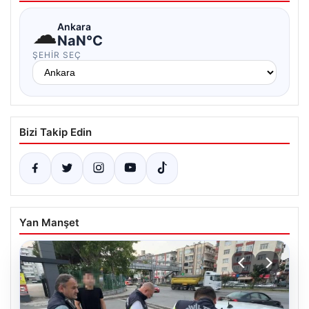
☁
Ankara
NaN°C
ŞEHIR SEÇ
Bizi Takip Edin
Yan Manşet