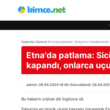
Haberler
›
Güncel
›
Etna'da patlama: Sicilya'nın havalimanları
Etna'da patlama: Sici
kapandı, onlarca uçuş
admin
•
28.04.2024 16:40
•
Güncellendi: 28.04.202
Bu haberin orijinal dili İngilizce idi.
İtalya'nın en büyük ulusal bayramı öncesinde E