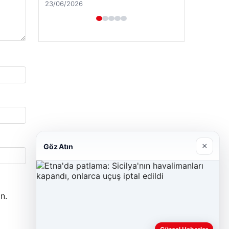
Hastaş Beton
26/05/2026
×
Göz Atın
n.