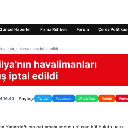
Güncel Haberler
Firma Rehberi
Forum
Çerez Politikas
 kapandı, onlarca uçuş iptal edildi
lya'nın havalimanları
 iptal edildi
Paylaş:
4 16:40
Twitter
Facebook
WhatsApp
Reddit
Pinte
tna Yanardağı'nın patlaması sonucu oluşan kül bulutu uçuş