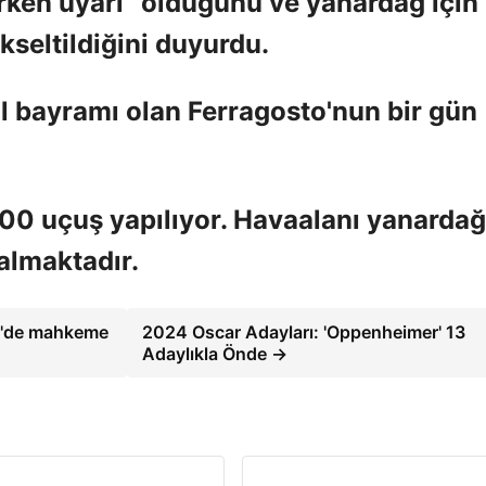
erken uyarı” olduğunu ve yanardağ için
kseltildiğini duyurdu.
al bayramı olan Ferragosto'nun bir gün
0 uçuş yapılıyor. Havaalanı yanardağ
almaktadır.
re'de mahkeme
2024 Oscar Adayları: 'Oppenheimer' 13
Adaylıkla Önde →