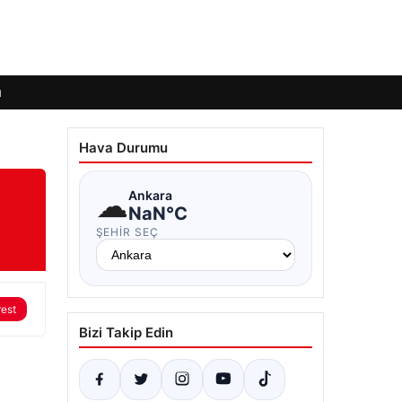
ı
Hava Durumu
☁
Ankara
NaN°C
ŞEHIR SEÇ
rest
Bizi Takip Edin