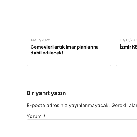
14/12/2025
13/12/20
Cemevleri artık imar planlarına
İzmir Kö
dahil edilecek!
Bir yanıt yazın
E-posta adresiniz yayınlanmayacak.
Gerekli ala
Yorum
*