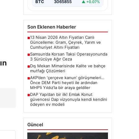
BTC
3065855
▲ +0.07%
Son Eklenen Haberler
13 Nisan 2026 Altın Fiyatları Canlı
■
Güncelleme: Gram, Çeyrek, Yarım ve
Cumhuriyet Altını Fiyatları
Samsun’da Korsan Taksi Operasyonunda
■
3 Sürücüye Ağır Ceza
ın
Dış Mekan Mimarisinde Kalite ve bahçe
■
mutfağı Çözümleri
AKP’den ‘çerçeve kanun’ görüşmeleri…
■
Önce DEM Parti heyeti ile ardından
MHP’li Yıldız’la bir araya geldiler
DAP Yapı’dan bir ilk! Emlak Konut
■
güvencesi Dap vizyonuyla kendi kendini
ödeyen ev modeli
Güncel