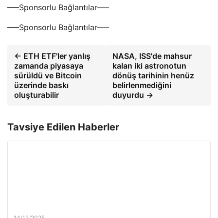
—–Sponsorlu Bağlantılar—–
—–Sponsorlu Bağlantılar—–
← ETH ETF'ler yanlış
NASA, ISS'de mahsur
zamanda piyasaya
kalan iki astronotun
sürüldü ve Bitcoin
dönüş tarihinin henüz
üzerinde baskı
belirlenmediğini
oluşturabilir
duyurdu →
Tavsiye Edilen Haberler
14/12/2025