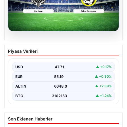
06.08.2026
CANLI | Partizan – Tobol Kostanay Canlı
Piyasa Verileri
Maç Anlatımı
USD
47.71
▲ +0.17%
EUR
55.19
▲ +0.30%
ALTIN
6648.0
▲ +2.39%
BTC
3102153
▲ +1.24%
Son Eklenen Haberler