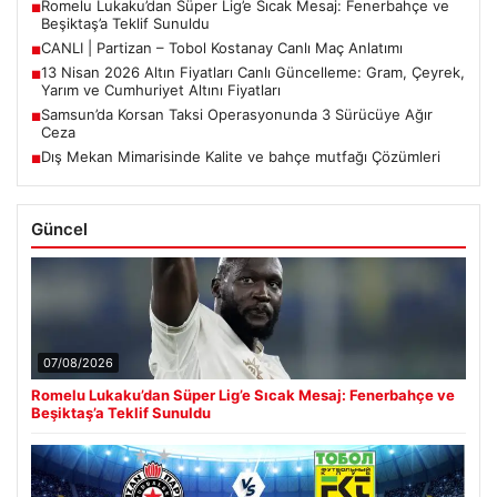
Romelu Lukaku’dan Süper Lig’e Sıcak Mesaj: Fenerbahçe ve
■
Beşiktaş’a Teklif Sunuldu
CANLI | Partizan – Tobol Kostanay Canlı Maç Anlatımı
■
13 Nisan 2026 Altın Fiyatları Canlı Güncelleme: Gram, Çeyrek,
■
Yarım ve Cumhuriyet Altını Fiyatları
Samsun’da Korsan Taksi Operasyonunda 3 Sürücüye Ağır
■
Ceza
Dış Mekan Mimarisinde Kalite ve bahçe mutfağı Çözümleri
■
Güncel
07/08/2026
Romelu Lukaku’dan Süper Lig’e Sıcak Mesaj: Fenerbahçe ve
Beşiktaş’a Teklif Sunuldu