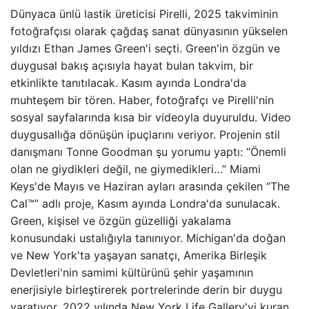
Dünyaca ünlü lastik üreticisi Pirelli, 2025 takviminin
fotoğrafçısı olarak çağdaş sanat dünyasının yükselen
yıldızı Ethan James Green'i seçti. Green'in özgün ve
duygusal bakış açısıyla hayat bulan takvim, bir
etkinlikte tanıtılacak. Kasım ayında Londra'da
muhteşem bir tören. Haber, fotoğrafçı ve Pirelli'nin
sosyal sayfalarında kısa bir videoyla duyuruldu. Video
duygusallığa dönüşün ipuçlarını veriyor. Projenin stil
danışmanı Tonne Goodman şu yorumu yaptı: “Önemli
olan ne giydikleri değil, ne giymedikleri…” Miami
Keys'de Mayıs ve Haziran ayları arasında çekilen “The
Cal™” adlı proje, Kasım ayında Londra'da sunulacak.
Green, kişisel ve özgün güzelliği yakalama
konusundaki ustalığıyla tanınıyor. Michigan'da doğan
ve New York'ta yaşayan sanatçı, Amerika Birleşik
Devletleri'nin samimi kültürünü şehir yaşamının
enerjisiyle birleştirerek portrelerinde derin bir duygu
yaratıyor. 2022 yılında New York Life Gallery'yi kuran