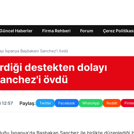
Güncel Haberler
Firma Rehberi
Forum
Çerez Politikas
layı İspanya Başbakanı Sanchez'i övdü
erdiği destekten dolayı
anchez'i övdü
Paylaş:
 12:57
Twitter
Facebook
WhatsApp
Reddit
Pinte
uğu İspanya'da Başbakan Sanchez ile birlikte düzenlediği 