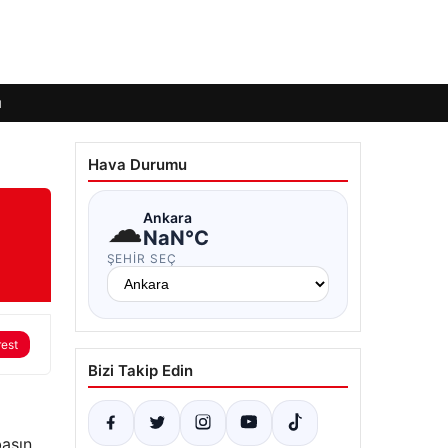
ı
Hava Durumu
☁
Ankara
NaN°C
ŞEHIR SEÇ
rest
Bizi Takip Edin
basın