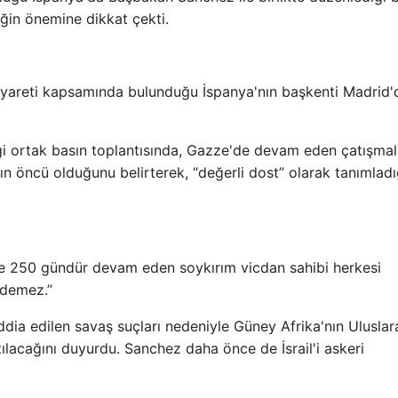
teğin önemine dikkat çekti.
yareti kapsamında bulunduğu İspanya'nın başkenti Madrid'
 ortak basın toplantısında, Gazze'de devam eden çatışma
ın öncü olduğunu belirterek, “değerli dost” olarak tanımladı
de 250 gündür devam eden soykırım vicdan sahibi herkesi
edemez.”
ddia edilen savaş suçları nedeniyle Güney Afrika'nın Uluslar
tılacağını duyurdu. Sanchez daha önce de İsrail'i askeri