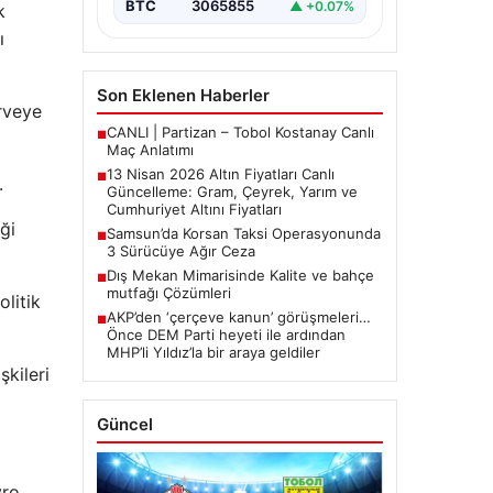
BTC
3065855
▲ +0.07%
k
arasında yürütülen barış
görüşmelerinden beklenen…
ı
Son Eklenen Haberler
irveye
CANLI | Partizan – Tobol Kostanay Canlı
■
Maç Anlatımı
13 Nisan 2026 Altın Fiyatları Canlı
■
.
Güncelleme: Gram, Çeyrek, Yarım ve
Cumhuriyet Altını Fiyatları
ği
Samsun’da Korsan Taksi Operasyonunda
■
3 Sürücüye Ağır Ceza
Dış Mekan Mimarisinde Kalite ve bahçe
■
mutfağı Çözümleri
olitik
AKP’den ‘çerçeve kanun’ görüşmeleri…
■
Önce DEM Parti heyeti ile ardından
MHP’li Yıldız’la bir araya geldiler
şkileri
Güncel
vro