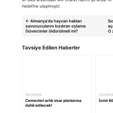
hedefine ulaşılmıştır.
← Almanya'da hayvan hakları
Sı
savunucularını kızdıran oylama:
aç
Güvercinler öldürülmeli mi?
O 
Tavsiye Edilen Haberler
14/12/2025
13/12/20
Cemevleri artık imar planlarına
İzmir Kö
dahil edilecek!