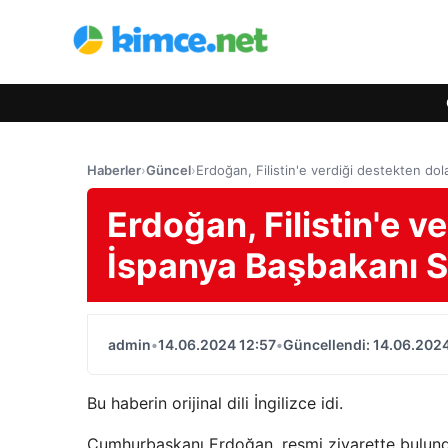
Haberler
›
Güncel
›
Erdoğan, Filistin'e verdiği destekten do
Erdoğan, Filistin'e v
İspanya Başbakanı S
admin
•
14.06.2024 12:57
•
Güncellendi: 14.06.2024
Bu haberin orijinal dili İngilizce idi.
Cumhurbaşkanı Erdoğan, resmi ziyarette bulund