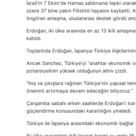
İsrail'in 7 Ekim'de Hamas saldırısına tepki olar
üzere 37 bine yakın Filistinli hayatını kaybetti.
öngören anlaşma, uluslararası destek gördü anca
Erdoğan, iki ülke arasında en az 13 ikili anlaş
katıldı.
Toplantıda Erdoğan, İspanya-Türkiye ilişkilerini
Ancak Sanchez, Türkiye'yi “anahtar ekonomik ort
potansiyelinin yüksek olduğunun altını çizdi.
“İniş ve çıkışlara rağmen Türkiye'nin yapısal tem
önemini artırmaya devam edeceğini biliyoruz.”
Çarşamba sabahı erken saatlerde Erdoğan'ı karşıla
güçlendirme konusundaki kararlılığını yineledi.
Türkiye ile İspanya arasındaki ekonomik bağlar s
İki ülke arasındaki ikili ticaret hacmi şu anda 1