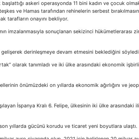
ak başlattığı askeri operasyonda 11 bini kadın ve çocuk olma
 Ateşkes ve Hamas tarafından rehinelerin serbest bırakılmasın
k tarafların onayını bekliyor.
manın imzalanmasıyla sonuçlanan sekizinci hükümetlerarası z
n gelişerek derinleşmeye devam etmesini beklediğini söyledi
ak” olarak tanımladı ve iki ülke arasındaki ekonomik işbirli
ellerinin önümüzdeki on yıllarda ekonomik ağırlığını ve jeop
yan İspanya Kralı 6. Felipe, ülkesinin iki ülke arasındaki ili
on yıllarda gücünü korudu ve ticaret yeni boyutlara ulaştı.
8 milyar avro civarında olup, 2021 için belirlenen 20 milyar a