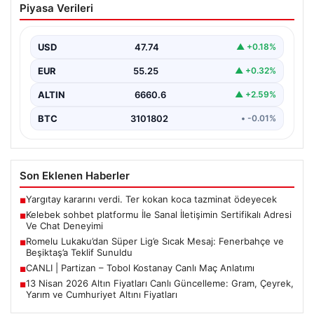
Piyasa Verileri
İletişimin Sertifikalı Adresi Ve Chat
Deneyimi
USD
47.74
▲ +0.18%
Sanal ortamında insanların güvenli bir biçimde iletişim
kurması ciddi bir hassasiyet ifade etmektedir. Halen…
EUR
55.25
▲ +0.32%
ALTIN
6660.6
▲ +2.59%
BTC
3101802
• -0.01%
Son Eklenen Haberler
Yargıtay kararını verdi. Ter kokan koca tazminat ödeyecek
■
Kelebek sohbet platformu İle Sanal İletişimin Sertifikalı Adresi
■
Ve Chat Deneyimi
Romelu Lukaku’dan Süper Lig’e Sıcak Mesaj: Fenerbahçe ve
■
Beşiktaş’a Teklif Sunuldu
CANLI | Partizan – Tobol Kostanay Canlı Maç Anlatımı
■
13 Nisan 2026 Altın Fiyatları Canlı Güncelleme: Gram, Çeyrek,
■
Yarım ve Cumhuriyet Altını Fiyatları