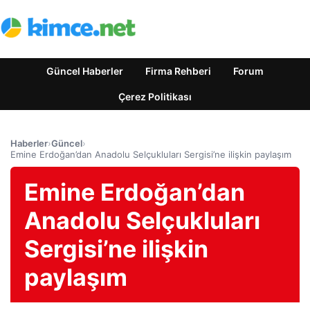
Güncel Haberler
Firma Rehberi
Forum
Çerez Politikası
Haberler
›
Güncel
›
Emine Erdoğan’dan Anadolu Selçukluları Sergisi’ne ilişkin paylaşım
Emine Erdoğan’dan
Anadolu Selçukluları
Sergisi’ne ilişkin
paylaşım