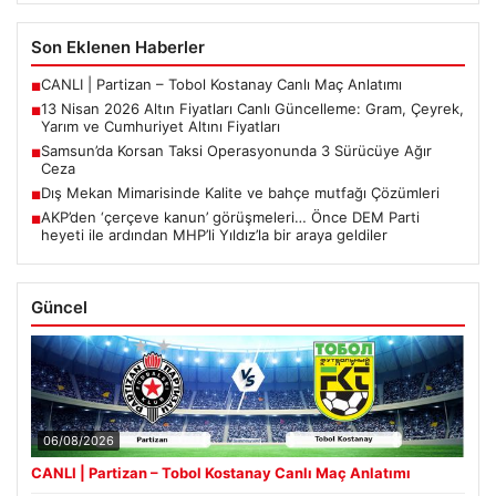
Son Eklenen Haberler
CANLI | Partizan – Tobol Kostanay Canlı Maç Anlatımı
■
13 Nisan 2026 Altın Fiyatları Canlı Güncelleme: Gram, Çeyrek,
■
Yarım ve Cumhuriyet Altını Fiyatları
Samsun’da Korsan Taksi Operasyonunda 3 Sürücüye Ağır
■
Ceza
Dış Mekan Mimarisinde Kalite ve bahçe mutfağı Çözümleri
■
AKP’den ‘çerçeve kanun’ görüşmeleri… Önce DEM Parti
■
heyeti ile ardından MHP’li Yıldız’la bir araya geldiler
Güncel
06/08/2026
CANLI | Partizan – Tobol Kostanay Canlı Maç Anlatımı