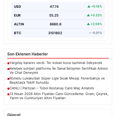
Deneyimi
USD
47.74
▲ +0.18%
Sanal ortamında insanların güvenli bir biçimde iletişim
kurması ciddi bir hassasiyet ifade etmektedir. Halen…
EUR
55.25
▲ +0.32%
ALTIN
6660.6
▲ +2.59%
BTC
3101802
• -0.01%
Son Eklenen Haberler
Yargıtay kararını verdi. Ter kokan koca tazminat ödeyecek
■
Kelebek sohbet platformu İle Sanal İletişimin Sertifikalı Adresi
■
Ve Chat Deneyimi
Romelu Lukaku’dan Süper Lig’e Sıcak Mesaj: Fenerbahçe ve
■
Beşiktaş’a Teklif Sunuldu
CANLI | Partizan – Tobol Kostanay Canlı Maç Anlatımı
■
13 Nisan 2026 Altın Fiyatları Canlı Güncelleme: Gram, Çeyrek,
■
Yarım ve Cumhuriyet Altını Fiyatları
Güncel