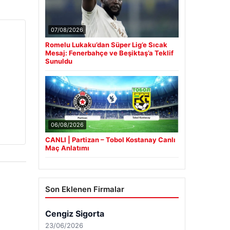
07/08/2026
Romelu Lukaku’dan Süper Lig’e Sıcak
Mesaj: Fenerbahçe ve Beşiktaş’a Teklif
Sunuldu
06/08/2026
CANLI | Partizan – Tobol Kostanay Canlı
Maç Anlatımı
Son Eklenen Firmalar
Cengiz Sigorta
23/06/2026