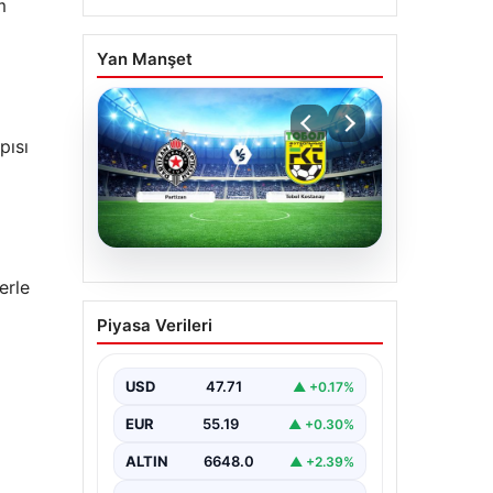
m
Yan Manşet
pısı
06.08.2026
erle
CANLI | Partizan – Tobol
Piyasa Verileri
Kostanay Canlı Maç
Anlatımı
USD
47.71
▲ +0.17%
EUR
55.19
▲ +0.30%
ALTIN
6648.0
▲ +2.39%