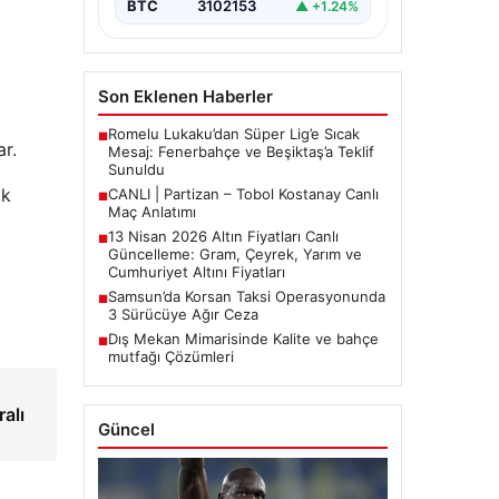
BTC
3102153
▲ +1.24%
Son Eklenen Haberler
Romelu Lukaku’dan Süper Lig’e Sıcak
■
r.
Mesaj: Fenerbahçe ve Beşiktaş’a Teklif
Sunuldu
ik
CANLI | Partizan – Tobol Kostanay Canlı
■
Maç Anlatımı
13 Nisan 2026 Altın Fiyatları Canlı
■
Güncelleme: Gram, Çeyrek, Yarım ve
Cumhuriyet Altını Fiyatları
Samsun’da Korsan Taksi Operasyonunda
■
3 Sürücüye Ağır Ceza
Dış Mekan Mimarisinde Kalite ve bahçe
■
mutfağı Çözümleri
alı
Güncel