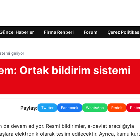
Güncel Haberler
Firma Rehberi
Forum
Çerez Politikas
stemi geliyor!
em: Ortak bildirim sistemi
Paylaş:
Twitter
Facebook
WhatsApp
Reddit
Pinte
 da devam ediyor. Resmi bildirimler, e-devlet aracılığıyla
şlara elektronik olarak teslim edilecektir. Ayrıca, kamu kur