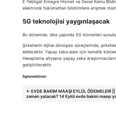
E-Tebligat Entegre Hizmet ve Genel Kamu Bildiri
elektronik hükümetten bildirimlere erişmek mü
5G teknolojisi yaygınlaşacak
Bu dönemde, ülke çapında 5G hizmetleri sunulaca
Şirketlerin dijital dönüşüm süreçlerinde, şirketler
edilecektir. Yapay zeka alanı için tematik kümeler
Hesaplama altyapısı yapay zeka araştırmacılarına
geliştirilecektir.
İlgilenebilirsin
← EVDE BAKIM MAAŞI EYLÜL ÖDEMELERİ || Evd
zaman yatacak? 14 Eylül evde bakım maaşı yata