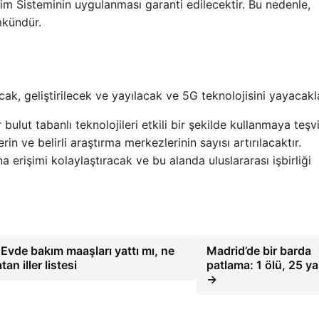
m Sisteminin uygulanması garanti edilecektir. Bu nedenle,
mkündür.
k, geliştirilecek ve yayılacak ve 5G teknolojisini yayacakla
 bulut tabanlı teknolojileri etkili bir şekilde kullanmaya teşv
in ve belirli araştırma merkezlerinin sayısı artırılacaktır.
 erişimi kolaylaştıracak ve bu alanda uluslararası işbirliği
e bakım maaşları yattı mı, ne
Madrid’de bir barda
n iller listesi
patlama: 1 ölü, 25 yar
→