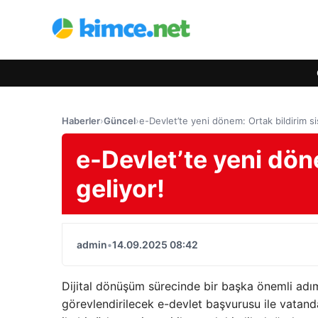
Haberler
›
Güncel
›
e-Devlet’te yeni dönem: Ortak bildirim si
e-Devlet’te yeni dön
geliyor!
admin
•
14.09.2025 08:42
Dijital dönüşüm sürecinde bir başka önemli adım
görevlendirilecek e-devlet başvurusu ile vatanda