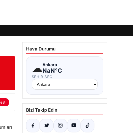
ı
Hava Durumu
☁
Ankara
NaN°C
ŞEHIR SEÇ
rest
Bizi Takip Edin
umları